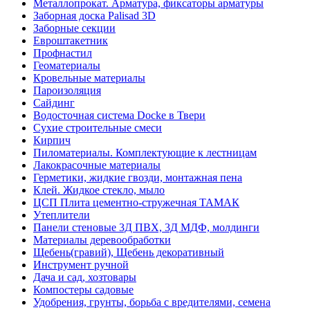
Металлопрокат. Арматура, фиксаторы арматуры
Заборная доска Palisad 3D
Заборные секции
Евроштакетник
Профнастил
Геоматериалы
Кровельные материалы
Пароизоляция
Сайдинг
Водосточная система Docke в Твери
Сухие строительные смеси
Кирпич
Пиломатериалы. Комплектующие к лестницам
Лакокрасочные материалы
Герметики, жидкие гвозди, монтажная пена
Клей. Жидкое стекло, мыло
ЦСП Плита цементно-стружечная ТАМАК
Утеплители
Панели стеновые 3Д ПВХ, 3Д МДФ, молдинги
Материалы деревообработки
Щебень(гравий), Щебень декоративный
Инструмент ручной
Дача и сад, хозтовары
Компостеры садовые
Удобрения, грунты, борьба с вредителями, семена