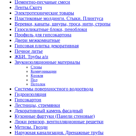
Цементно-песчаные смеси
Ленты.Скотч
Электротехнические товары
Пластиковые молдинги. Стыки. Плинтуса
Веревки, канаты, шнуры, троса, нити, стропы
Газосиликатные блоки, пеноблоки
Профиль для гипсокартона
Двери межкомнатные
Гипсовая плитка декоративная
Печное литье
ЖБИ. Трубы а/ц
Звукоизоляционные материалы
Стены
Коммуникации
Кровля
Пол
Потолок
Системы поверхностного водоотвода
Гидроизоляция
Гипсокартон
Лестницы, стремянки
Декоративный камень фасадный
Кухонные фартуки (Панели стеновые)
Люки ревизор, вентилляционные решетки
Метизы. Гвозди
Наружная канализация. Дренажные трубы