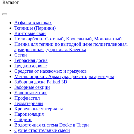
Каталог
Асфальт в мешках
Теплицы (Парники)
Винтовые сваи
Поликарбонат Сотовый, Кровельный, Монолитный
Пленка для теплиц по выгодной цене полиэтиленовая,
армированная , укрывная. Клеенка
Сетки
Террасная доска
Грядки садовые
Средства от насекомых и грызунов
Металлопрокат. Арматура, фиксаторы арматуры
Заборная доска Palisad 3D
Заборные секции
Евроштакетник
Профнастил
Геоматериалы
Кровельные материалы
Пароизоляция
Сайдинг
Водосточная система Docke в Твери
Сухие строительные смеси