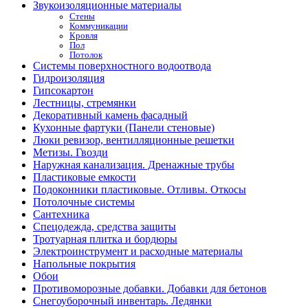
Звукоизоляционные материалы
Стены
Коммуникации
Кровля
Пол
Потолок
Системы поверхностного водоотвода
Гидроизоляция
Гипсокартон
Лестницы, стремянки
Декоративный камень фасадный
Кухонные фартуки (Панели стеновые)
Люки ревизор, вентилляционные решетки
Метизы. Гвозди
Наружная канализация. Дренажные трубы
Пластиковые емкости
Подоконники пластиковые. Отливы. Откосы
Потолочные системы
Сантехника
Спецодежда, средства защиты
Тротуарная плитка и бордюры
Электроинструмент и расходные материалы
Напольные покрытия
Обои
Противоморозные добавки. Добавки для бетонов
Снегоуборочный инвентарь. Ледянки