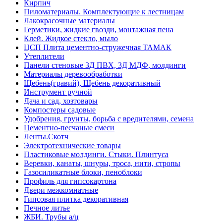
Кирпич
Пиломатериалы. Комплектующие к лестницам
Лакокрасочные материалы
Герметики, жидкие гвозди, монтажная пена
Клей. Жидкое стекло, мыло
ЦСП Плита цементно-стружечная ТАМАК
Утеплители
Панели стеновые 3Д ПВХ, 3Д МДФ, молдинги
Материалы деревообработки
Щебень(гравий), Щебень декоративный
Инструмент ручной
Дача и сад, хозтовары
Компостеры садовые
Удобрения, грунты, борьба с вредителями, семена
Цементно-песчаные смеси
Ленты.Скотч
Электротехнические товары
Пластиковые молдинги. Стыки. Плинтуса
Веревки, канаты, шнуры, троса, нити, стропы
Газосиликатные блоки, пеноблоки
Профиль для гипсокартона
Двери межкомнатные
Гипсовая плитка декоративная
Печное литье
ЖБИ. Трубы а/ц