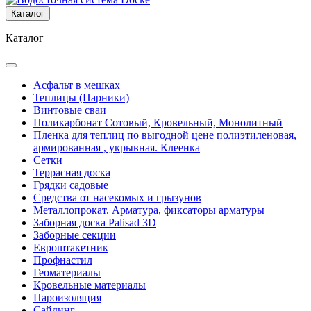
Каталог
Каталог
Асфальт в мешках
Теплицы (Парники)
Винтовые сваи
Поликарбонат Сотовый, Кровельный, Монолитный
Пленка для теплиц по выгодной цене полиэтиленовая,
армированная , укрывная. Клеенка
Сетки
Террасная доска
Грядки садовые
Средства от насекомых и грызунов
Металлопрокат. Арматура, фиксаторы арматуры
Заборная доска Palisad 3D
Заборные секции
Евроштакетник
Профнастил
Геоматериалы
Кровельные материалы
Пароизоляция
Сайдинг