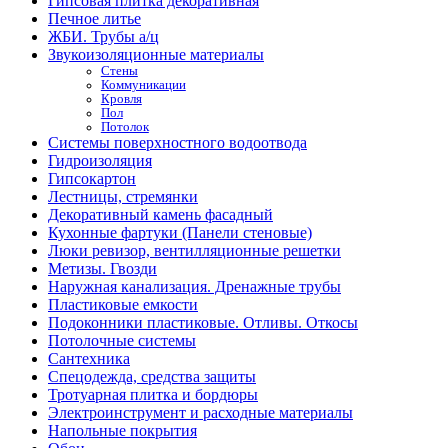
Гипсовая плитка декоративная
Печное литье
ЖБИ. Трубы а/ц
Звукоизоляционные материалы
Стены
Коммуникации
Кровля
Пол
Потолок
Системы поверхностного водоотвода
Гидроизоляция
Гипсокартон
Лестницы, стремянки
Декоративный камень фасадный
Кухонные фартуки (Панели стеновые)
Люки ревизор, вентилляционные решетки
Метизы. Гвозди
Наружная канализация. Дренажные трубы
Пластиковые емкости
Подоконники пластиковые. Отливы. Откосы
Потолочные системы
Сантехника
Спецодежда, средства защиты
Тротуарная плитка и бордюры
Электроинструмент и расходные материалы
Напольные покрытия