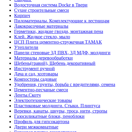
Водосточная система Docke в Твери
Сухие строительные смеси
Кирпич
Пиломатериалы. Комплектующие к лестницам
Лакокрасочные материалы
Герметики, жидкие гвозди, монтажная пена
Клей. Жидкое стекло, мыло
ЦСП Плита цементно-стружечная ТАМАК
Утеплители
Панели стеновые 3Д ПВХ, 3Д МДФ, молдинги
Материалы деревообработки
Щебень(гравий), Щебень декоративный
Инструмент ручной
Дача и сад, хозтовары
Компостеры садовые
Удобрения, грунты, борьба с вредителями, семена
Цементно-песчаные смеси
Ленты.Скотч
Электротехнические товары
Пластиковые молдинги. Стыки. Плинтуса
Веревки, канаты, шнуры, троса, нити, стропы
Газосиликатные блоки, пеноблоки
Профиль для гипсокартона
Двери межкомнатные