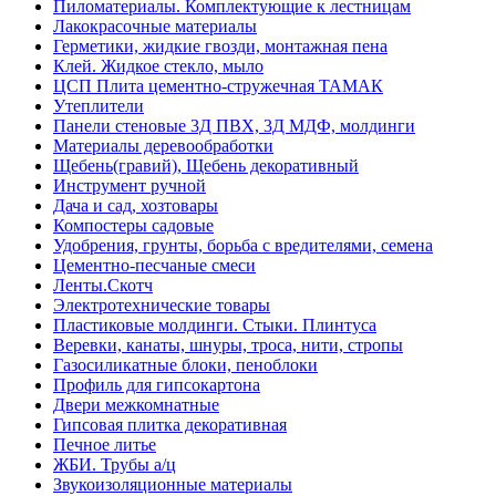
Пиломатериалы. Комплектующие к лестницам
Лакокрасочные материалы
Герметики, жидкие гвозди, монтажная пена
Клей. Жидкое стекло, мыло
ЦСП Плита цементно-стружечная ТАМАК
Утеплители
Панели стеновые 3Д ПВХ, 3Д МДФ, молдинги
Материалы деревообработки
Щебень(гравий), Щебень декоративный
Инструмент ручной
Дача и сад, хозтовары
Компостеры садовые
Удобрения, грунты, борьба с вредителями, семена
Цементно-песчаные смеси
Ленты.Скотч
Электротехнические товары
Пластиковые молдинги. Стыки. Плинтуса
Веревки, канаты, шнуры, троса, нити, стропы
Газосиликатные блоки, пеноблоки
Профиль для гипсокартона
Двери межкомнатные
Гипсовая плитка декоративная
Печное литье
ЖБИ. Трубы а/ц
Звукоизоляционные материалы