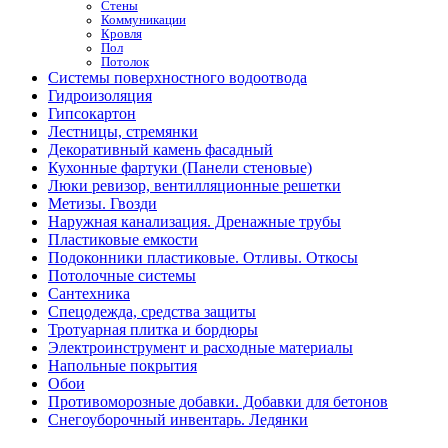
Стены
Коммуникации
Кровля
Пол
Потолок
Системы поверхностного водоотвода
Гидроизоляция
Гипсокартон
Лестницы, стремянки
Декоративный камень фасадный
Кухонные фартуки (Панели стеновые)
Люки ревизор, вентилляционные решетки
Метизы. Гвозди
Наружная канализация. Дренажные трубы
Пластиковые емкости
Подоконники пластиковые. Отливы. Откосы
Потолочные системы
Сантехника
Спецодежда, средства защиты
Тротуарная плитка и бордюры
Электроинструмент и расходные материалы
Напольные покрытия
Обои
Противоморозные добавки. Добавки для бетонов
Снегоуборочный инвентарь. Ледянки