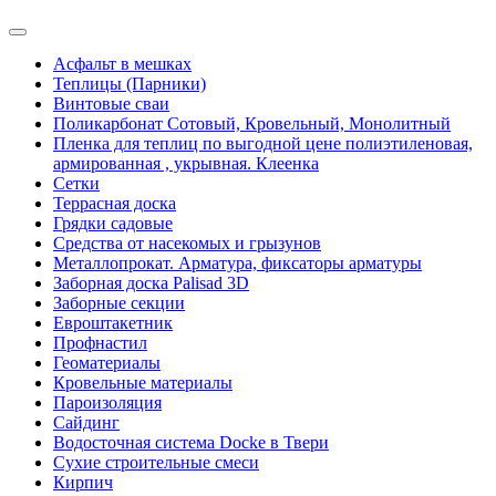
Асфальт в мешках
Теплицы (Парники)
Винтовые сваи
Поликарбонат Сотовый, Кровельный, Монолитный
Пленка для теплиц по выгодной цене полиэтиленовая,
армированная , укрывная. Клеенка
Сетки
Террасная доска
Грядки садовые
Средства от насекомых и грызунов
Металлопрокат. Арматура, фиксаторы арматуры
Заборная доска Palisad 3D
Заборные секции
Евроштакетник
Профнастил
Геоматериалы
Кровельные материалы
Пароизоляция
Сайдинг
Водосточная система Docke в Твери
Сухие строительные смеси
Кирпич