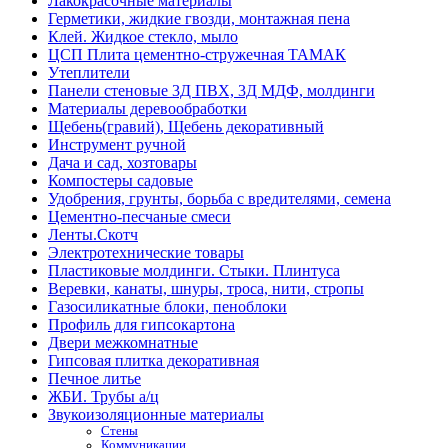
Лакокрасочные материалы
Герметики, жидкие гвозди, монтажная пена
Клей. Жидкое стекло, мыло
ЦСП Плита цементно-стружечная ТАМАК
Утеплители
Панели стеновые 3Д ПВХ, 3Д МДФ, молдинги
Материалы деревообработки
Щебень(гравий), Щебень декоративный
Инструмент ручной
Дача и сад, хозтовары
Компостеры садовые
Удобрения, грунты, борьба с вредителями, семена
Цементно-песчаные смеси
Ленты.Скотч
Электротехнические товары
Пластиковые молдинги. Стыки. Плинтуса
Веревки, канаты, шнуры, троса, нити, стропы
Газосиликатные блоки, пеноблоки
Профиль для гипсокартона
Двери межкомнатные
Гипсовая плитка декоративная
Печное литье
ЖБИ. Трубы а/ц
Звукоизоляционные материалы
Стены
Коммуникации