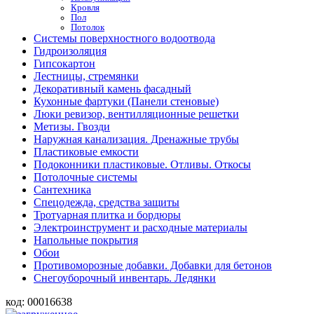
Кровля
Пол
Потолок
Системы поверхностного водоотвода
Гидроизоляция
Гипсокартон
Лестницы, стремянки
Декоративный камень фасадный
Кухонные фартуки (Панели стеновые)
Люки ревизор, вентилляционные решетки
Метизы. Гвозди
Наружная канализация. Дренажные трубы
Пластиковые емкости
Подоконники пластиковые. Отливы. Откосы
Потолочные системы
Сантехника
Спецодежда, средства защиты
Тротуарная плитка и бордюры
Электроинструмент и расходные материалы
Напольные покрытия
Обои
Противоморозные добавки. Добавки для бетонов
Снегоуборочный инвентарь. Ледянки
код:
00016638