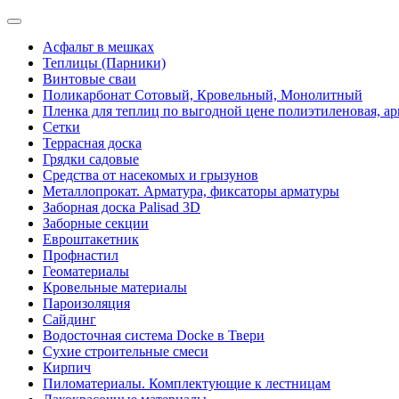
Асфальт в мешках
Теплицы (Парники)
Винтовые сваи
Поликарбонат Сотовый, Кровельный, Монолитный
Пленка для теплиц по выгодной цене полиэтиленовая, ар
Сетки
Террасная доска
Грядки садовые
Средства от насекомых и грызунов
Металлопрокат. Арматура, фиксаторы арматуры
Заборная доска Palisad 3D
Заборные секции
Евроштакетник
Профнастил
Геоматериалы
Кровельные материалы
Пароизоляция
Сайдинг
Водосточная система Docke в Твери
Сухие строительные смеси
Кирпич
Пиломатериалы. Комплектующие к лестницам