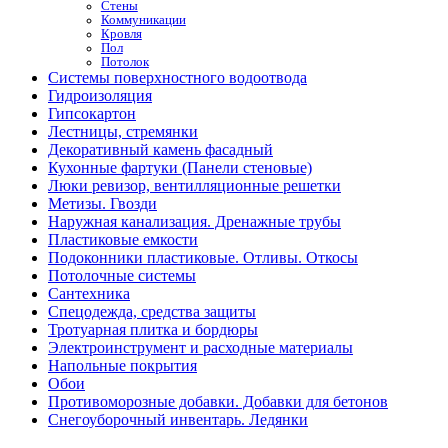
Стены
Коммуникации
Кровля
Пол
Потолок
Системы поверхностного водоотвода
Гидроизоляция
Гипсокартон
Лестницы, стремянки
Декоративный камень фасадный
Кухонные фартуки (Панели стеновые)
Люки ревизор, вентилляционные решетки
Метизы. Гвозди
Наружная канализация. Дренажные трубы
Пластиковые емкости
Подоконники пластиковые. Отливы. Откосы
Потолочные системы
Сантехника
Спецодежда, средства защиты
Тротуарная плитка и бордюры
Электроинструмент и расходные материалы
Напольные покрытия
Обои
Противоморозные добавки. Добавки для бетонов
Снегоуборочный инвентарь. Ледянки