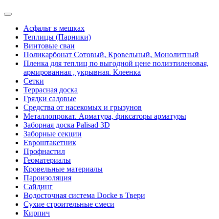
Асфальт в мешках
Теплицы (Парники)
Винтовые сваи
Поликарбонат Сотовый, Кровельный, Монолитный
Пленка для теплиц по выгодной цене полиэтиленовая,
армированная , укрывная. Клеенка
Сетки
Террасная доска
Грядки садовые
Средства от насекомых и грызунов
Металлопрокат. Арматура, фиксаторы арматуры
Заборная доска Palisad 3D
Заборные секции
Евроштакетник
Профнастил
Геоматериалы
Кровельные материалы
Пароизоляция
Сайдинг
Водосточная система Docke в Твери
Сухие строительные смеси
Кирпич