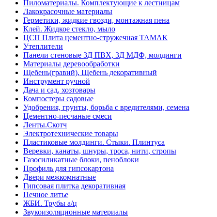
Пиломатериалы. Комплектующие к лестницам
Лакокрасочные материалы
Герметики, жидкие гвозди, монтажная пена
Клей. Жидкое стекло, мыло
ЦСП Плита цементно-стружечная ТАМАК
Утеплители
Панели стеновые 3Д ПВХ, 3Д МДФ, молдинги
Материалы деревообработки
Щебень(гравий), Щебень декоративный
Инструмент ручной
Дача и сад, хозтовары
Компостеры садовые
Удобрения, грунты, борьба с вредителями, семена
Цементно-песчаные смеси
Ленты.Скотч
Электротехнические товары
Пластиковые молдинги. Стыки. Плинтуса
Веревки, канаты, шнуры, троса, нити, стропы
Газосиликатные блоки, пеноблоки
Профиль для гипсокартона
Двери межкомнатные
Гипсовая плитка декоративная
Печное литье
ЖБИ. Трубы а/ц
Звукоизоляционные материалы