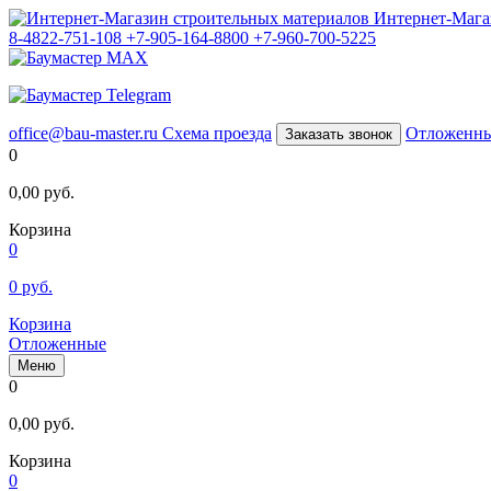
Интернет-Мага
8-4822-751-108
+7-905-164-8800
+7-960-700-5225
office@bau-master.ru
Схема проезда
Отложенн
Заказать звонок
0
0,00
руб.
Корзина
0
0
руб.
Корзина
Отложенные
Меню
0
0,00
руб.
Корзина
0