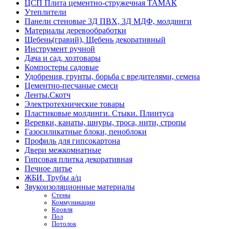
ЦСП Плита цементно-стружечная ТАМАК
Утеплители
Панели стеновые 3Д ПВХ, 3Д МДФ, молдинги
Материалы деревообработки
Щебень(гравий), Щебень декоративный
Инструмент ручной
Дача и сад, хозтовары
Компостеры садовые
Удобрения, грунты, борьба с вредителями, семена
Цементно-песчаные смеси
Ленты.Скотч
Электротехнические товары
Пластиковые молдинги. Стыки. Плинтуса
Веревки, канаты, шнуры, троса, нити, стропы
Газосиликатные блоки, пеноблоки
Профиль для гипсокартона
Двери межкомнатные
Гипсовая плитка декоративная
Печное литье
ЖБИ. Трубы а/ц
Звукоизоляционные материалы
Стены
Коммуникации
Кровля
Пол
Потолок