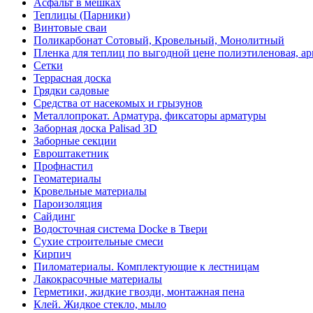
Асфальт в мешках
Теплицы (Парники)
Винтовые сваи
Поликарбонат Сотовый, Кровельный, Монолитный
Пленка для теплиц по выгодной цене полиэтиленовая, ар
Сетки
Террасная доска
Грядки садовые
Средства от насекомых и грызунов
Металлопрокат. Арматура, фиксаторы арматуры
Заборная доска Palisad 3D
Заборные секции
Евроштакетник
Профнастил
Геоматериалы
Кровельные материалы
Пароизоляция
Сайдинг
Водосточная система Docke в Твери
Сухие строительные смеси
Кирпич
Пиломатериалы. Комплектующие к лестницам
Лакокрасочные материалы
Герметики, жидкие гвозди, монтажная пена
Клей. Жидкое стекло, мыло