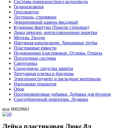
Системы поверхностного водоотвода
Гидроизоляция
Гипсокартон
Лестницы, стремянки
Декоративный камень фасадный
Кухонные фартуки (Панели стеновые)
Люки ревизор, вентилляционные решетки
Метизы. Гвозди
Наружная канализация. Дренажные трубы
Пластиковые емкости
Подоконники пластиковые. Отливы. Откосы
Потолочные системы
Сантехника
Спецодежда, средства защиты
Тротуарная плитка и бордюры
Электроинструмент и расходные материалы
Напольные покрытия
Обои
Противоморозные добавки. Добавки для бетонов
Снегоуборочный инвентарь. Ледянки
код:
00029661
Лейка пластиковая Люкс,8л