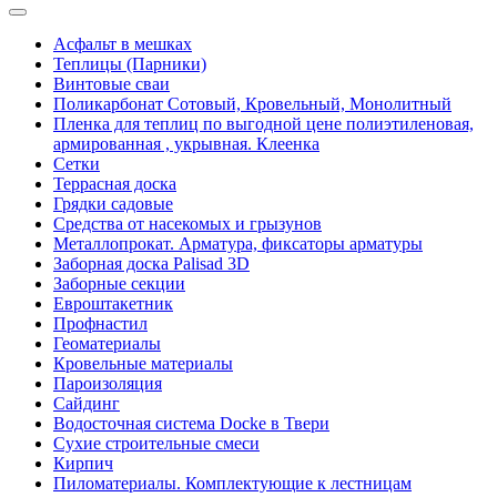
Асфальт в мешках
Теплицы (Парники)
Винтовые сваи
Поликарбонат Сотовый, Кровельный, Монолитный
Пленка для теплиц по выгодной цене полиэтиленовая,
армированная , укрывная. Клеенка
Сетки
Террасная доска
Грядки садовые
Средства от насекомых и грызунов
Металлопрокат. Арматура, фиксаторы арматуры
Заборная доска Palisad 3D
Заборные секции
Евроштакетник
Профнастил
Геоматериалы
Кровельные материалы
Пароизоляция
Сайдинг
Водосточная система Docke в Твери
Сухие строительные смеси
Кирпич
Пиломатериалы. Комплектующие к лестницам