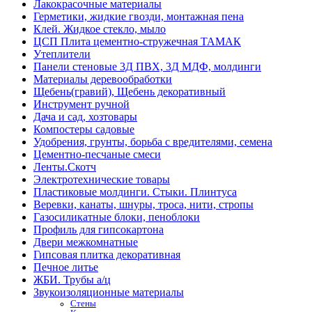
Лакокрасочные материалы
Герметики, жидкие гвозди, монтажная пена
Клей. Жидкое стекло, мыло
ЦСП Плита цементно-стружечная ТАМАК
Утеплители
Панели стеновые 3Д ПВХ, 3Д МДФ, молдинги
Материалы деревообработки
Щебень(гравий), Щебень декоративный
Инструмент ручной
Дача и сад, хозтовары
Компостеры садовые
Удобрения, грунты, борьба с вредителями, семена
Цементно-песчаные смеси
Ленты.Скотч
Электротехнические товары
Пластиковые молдинги. Стыки. Плинтуса
Веревки, канаты, шнуры, троса, нити, стропы
Газосиликатные блоки, пеноблоки
Профиль для гипсокартона
Двери межкомнатные
Гипсовая плитка декоративная
Печное литье
ЖБИ. Трубы а/ц
Звукоизоляционные материалы
Стены