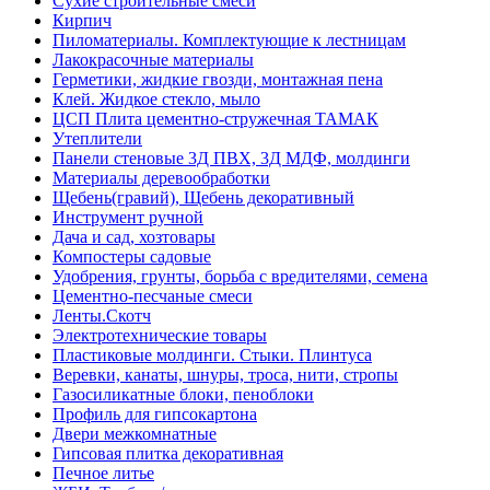
Сухие строительные смеси
Кирпич
Пиломатериалы. Комплектующие к лестницам
Лакокрасочные материалы
Герметики, жидкие гвозди, монтажная пена
Клей. Жидкое стекло, мыло
ЦСП Плита цементно-стружечная ТАМАК
Утеплители
Панели стеновые 3Д ПВХ, 3Д МДФ, молдинги
Материалы деревообработки
Щебень(гравий), Щебень декоративный
Инструмент ручной
Дача и сад, хозтовары
Компостеры садовые
Удобрения, грунты, борьба с вредителями, семена
Цементно-песчаные смеси
Ленты.Скотч
Электротехнические товары
Пластиковые молдинги. Стыки. Плинтуса
Веревки, канаты, шнуры, троса, нити, стропы
Газосиликатные блоки, пеноблоки
Профиль для гипсокартона
Двери межкомнатные
Гипсовая плитка декоративная
Печное литье