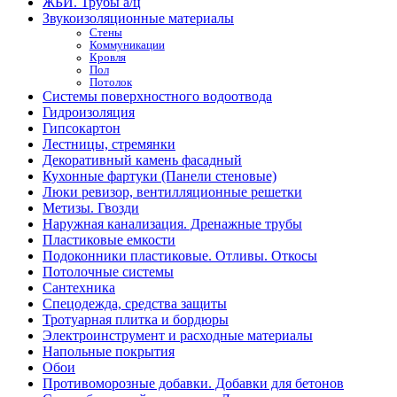
ЖБИ. Трубы а/ц
Звукоизоляционные материалы
Стены
Коммуникации
Кровля
Пол
Потолок
Системы поверхностного водоотвода
Гидроизоляция
Гипсокартон
Лестницы, стремянки
Декоративный камень фасадный
Кухонные фартуки (Панели стеновые)
Люки ревизор, вентилляционные решетки
Метизы. Гвозди
Наружная канализация. Дренажные трубы
Пластиковые емкости
Подоконники пластиковые. Отливы. Откосы
Потолочные системы
Сантехника
Спецодежда, средства защиты
Тротуарная плитка и бордюры
Электроинструмент и расходные материалы
Напольные покрытия
Обои
Противоморозные добавки. Добавки для бетонов