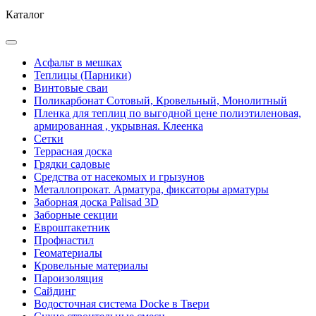
Каталог
Асфальт в мешках
Теплицы (Парники)
Винтовые сваи
Поликарбонат Сотовый, Кровельный, Монолитный
Пленка для теплиц по выгодной цене полиэтиленовая,
армированная , укрывная. Клеенка
Сетки
Террасная доска
Грядки садовые
Средства от насекомых и грызунов
Металлопрокат. Арматура, фиксаторы арматуры
Заборная доска Palisad 3D
Заборные секции
Евроштакетник
Профнастил
Геоматериалы
Кровельные материалы
Пароизоляция
Сайдинг
Водосточная система Docke в Твери