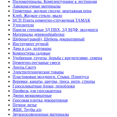
Пиломатериалы. Комплектующие к лестницам
Лакокрасочные материалы
Герметики, жидкие гвозди, монтажная пена
Клей. Жидкое стекло, мыло
ЦСП Плита цементно-стружечная ТАМАК
Утеплители
Панели стеновые 3Д ПВХ, 3Д МДФ, молдинги
Материалы деревообработки
Щебень(гравий), Щебень декоративный
Инструмент ручной
Дача и сад, хозтовары
Компостеры садовые
Удобрения, грунты, борьба с вредителями, семена
Цементно-песчаные смеси
Ленты.Скотч
Электротехнические товары
Пластиковые молдинги. Стыки. Плинтуса
Веревки, канаты, шнуры, троса, нити, стропы
Газосиликатные блоки, пеноблоки
Профиль для гипсокартона
Двери межкомнатные
Гипсовая плитка декоративная
Печное литье
ЖБИ. Трубы а/ц
Звукоизоляционные материалы