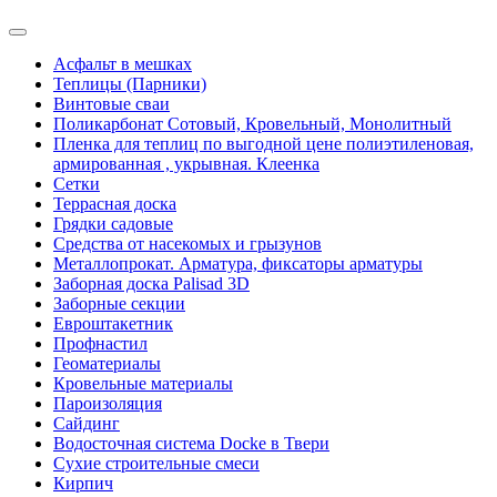
Асфальт в мешках
Теплицы (Парники)
Винтовые сваи
Поликарбонат Сотовый, Кровельный, Монолитный
Пленка для теплиц по выгодной цене полиэтиленовая,
армированная , укрывная. Клеенка
Сетки
Террасная доска
Грядки садовые
Средства от насекомых и грызунов
Металлопрокат. Арматура, фиксаторы арматуры
Заборная доска Palisad 3D
Заборные секции
Евроштакетник
Профнастил
Геоматериалы
Кровельные материалы
Пароизоляция
Сайдинг
Водосточная система Docke в Твери
Сухие строительные смеси
Кирпич