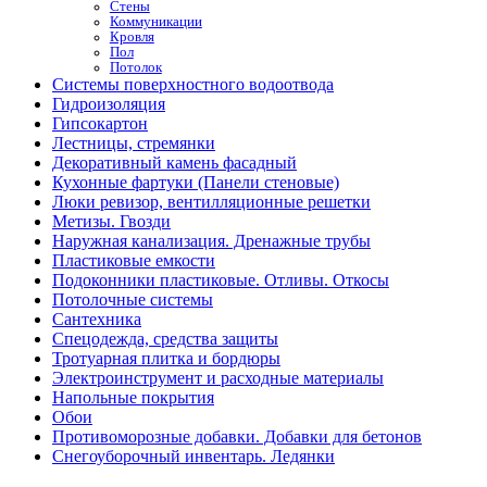
Стены
Коммуникации
Кровля
Пол
Потолок
Системы поверхностного водоотвода
Гидроизоляция
Гипсокартон
Лестницы, стремянки
Декоративный камень фасадный
Кухонные фартуки (Панели стеновые)
Люки ревизор, вентилляционные решетки
Метизы. Гвозди
Наружная канализация. Дренажные трубы
Пластиковые емкости
Подоконники пластиковые. Отливы. Откосы
Потолочные системы
Сантехника
Спецодежда, средства защиты
Тротуарная плитка и бордюры
Электроинструмент и расходные материалы
Напольные покрытия
Обои
Противоморозные добавки. Добавки для бетонов
Снегоуборочный инвентарь. Ледянки