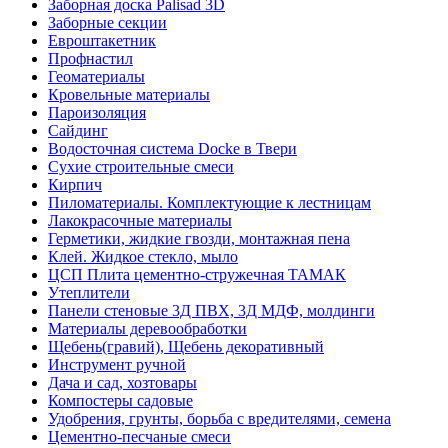
Заборная доска Palisad 3D
Заборные секции
Евроштакетник
Профнастил
Геоматериалы
Кровельные материалы
Пароизоляция
Сайдинг
Водосточная система Docke в Твери
Сухие строительные смеси
Кирпич
Пиломатериалы. Комплектующие к лестницам
Лакокрасочные материалы
Герметики, жидкие гвозди, монтажная пена
Клей. Жидкое стекло, мыло
ЦСП Плита цементно-стружечная ТАМАК
Утеплители
Панели стеновые 3Д ПВХ, 3Д МДФ, молдинги
Материалы деревообработки
Щебень(гравий), Щебень декоративный
Инструмент ручной
Дача и сад, хозтовары
Компостеры садовые
Удобрения, грунты, борьба с вредителями, семена
Цементно-песчаные смеси