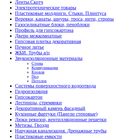
Ленты.Скотч
Электротехнические товары
Пластиковые молдинги. Стыки. Плинтуса
Веревки, канаты, шнуры, троса, нити, стропы
Газосиликатные блоки, пеноблоки
Профиль для гипсокартона
Двери межкомнатные
Гипсовая плитка декоративная
Печное литье
ЖБИ. Трубы а/ц
Звукоизоляционные материалы
Стены
Коммуникации
Кровля
Пол
Потолок
Системы поверхностного водоотвода
Гидроизоляция
Гипсокартон
Лестницы, стремянки
Декоративный камень фасадный
Кухонные фартуки (Панели стеновые)
Люки ревизор, вентилляционные решетки
Метизы. Гвозди
Наружная канализация. Дренажные трубы
Пластиковые емкости