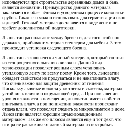
используются при строительстве деревянных домов и бань,
является льноватин. Преимущество данного материала
заключается в облегчённом и ускоренном процессе конопатки
срубов. Также его можно использовать для герметизации окон
и дверей. Готовый материал доставляется в виде лент и не
требует дополнительной подготовки.
Льноватин располагают между бревен и, для того чтобы он
держался, прибивают материал степлером для мебели. Затем
происходит установка следующего бревна.
Льноватин - экологически чистый материал, который состоит
из стопроцентного льняного волокна. Данный вид
теплоизоляции позволяет ровным слоем установить
утепляющую ленту по всему поему. Кроме того, льноватин
обладает свойством не продуваться и не накапливать влагу,
что очень важно для защиты древесины от гниения.
Поскольку льняные волокна уплотнены и склеены, материал
устойчив к влиянию окружающей среды. При повышении
уровня влажности в помещении, льноватин имеет свойство
впитывать влагу, а при понижении влажности происходит
отдача влаги, что позволяет следить за микроклиматом в доме.
Льноватин является хорошим шумоизоляционным
материалом. Так же его плюсом является еще и тот факт, что
птицы не растаскивают данный материал из постройки.