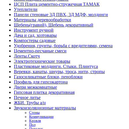
ЦСП Плита цементно-стружечная ТАМАК
Утеплители
Панели стеновые 3Д ПВХ, 3Д МДФ, молдинги
Материалы деревообработки
Щебень(гравий), Щебень декоративный
Инструмент ручной
Дача и сад, хозтовары
Компостеры садовые
Удобрения, грунты, борьба с вредителями, семена
Цементно-песчаные смеси
Ленты.Скотч
Электротехнические товары
Пластиковые молдинги. Стыки. Плинтуса
Веревки, канаты, шнуры, троса, нити, стропы
Газосиликатные блоки, пеноблоки
Профиль для гипсокартона
Двери межкомнатные
Гипсовая плитка декоративная
Печное литье
ЖБИ. Трубы а/ц
Звукоизоляционные материалы
Стены
Коммуникации
Кровля
Пол
Потолок