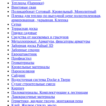
Теплицы (Парники)
Винтовые сваи
Поликарбонат Сотовый, Кровельный, Монолитный
Пленка для теплиц по выгодной цене полиэтиленовая,
армированная , укрывная. Клеенка
Сетки
Террасная доска
Грядки садовые
Средства от насекомых и грызунов
Металлопрокат. Арматура, фиксаторы арматуры
Заборная доска Palisad 3D
Заборные секции
Евроштакетник
Профнастил
Геоматериалы
Кровельные материалы
Пароизоляция
Сайдинг
Водосточная система Docke в Твери
Сухие строительные смеси
Кирпич
Пиломатериалы. Комплектующие к лестницам
Лакокрасочные материалы
Герметики, жидкие гвозди, монтажная пена
Клей. Жидкое стекло, мыло