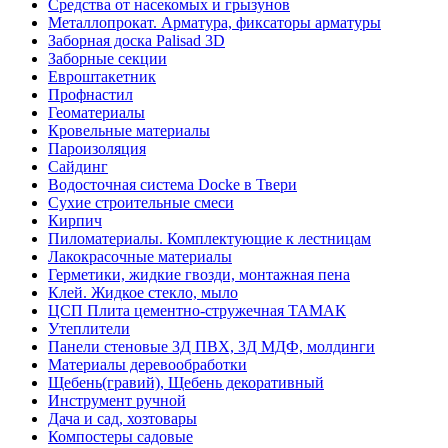
Средства от насекомых и грызунов
Металлопрокат. Арматура, фиксаторы арматуры
Заборная доска Palisad 3D
Заборные секции
Евроштакетник
Профнастил
Геоматериалы
Кровельные материалы
Пароизоляция
Сайдинг
Водосточная система Docke в Твери
Сухие строительные смеси
Кирпич
Пиломатериалы. Комплектующие к лестницам
Лакокрасочные материалы
Герметики, жидкие гвозди, монтажная пена
Клей. Жидкое стекло, мыло
ЦСП Плита цементно-стружечная ТАМАК
Утеплители
Панели стеновые 3Д ПВХ, 3Д МДФ, молдинги
Материалы деревообработки
Щебень(гравий), Щебень декоративный
Инструмент ручной
Дача и сад, хозтовары
Компостеры садовые