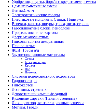
Удобрения, грунты, борьба с вредителями, семена
Цементно-песчаные смеси
Ленты.Скотч
Электротехнические товары
Пластиковые молдинги. Стыки. Плинтуса
Веревки, канаты, шнуры, троса, нити, стропы
Газосиликатные блоки, пеноблоки
Профиль для гипсокартона
Двери межкомнатные
Гипсовая плитка декоративная
Печное литье
ЖБИ. Трубы а/ц
Звукоизоляционные материалы
Стены
Коммуникации
Кровля
Пол
Потолок
Системы поверхностного водоотвода
Гидроизоляция
Гипсокартон
Лестницы, стремянки
Декоративный камень фасадный
Кухонные фартуки (Панели стеновые)
Люки ревизор, вентилляционные решетки
Метизы. Гвозди