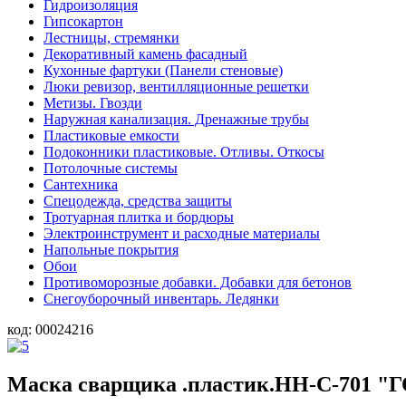
Гидроизоляция
Гипсокартон
Лестницы, стремянки
Декоративный камень фасадный
Кухонные фартуки (Панели стеновые)
Люки ревизор, вентилляционные решетки
Метизы. Гвозди
Наружная канализация. Дренажные трубы
Пластиковые емкости
Подоконники пластиковые. Отливы. Откосы
Потолочные системы
Сантехника
Спецодежда, средства защиты
Тротуарная плитка и бордюры
Электроинструмент и расходные материалы
Напольные покрытия
Обои
Противоморозные добавки. Добавки для бетонов
Снегоуборочный инвентарь. Ледянки
код:
00024216
Маска сварщика .пластик.НН-С-701