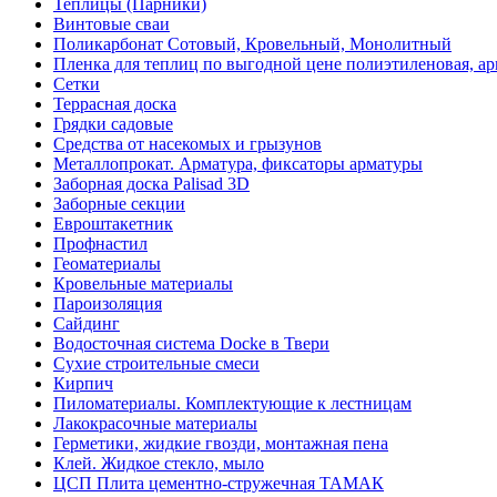
Теплицы (Парники)
Винтовые сваи
Поликарбонат Сотовый, Кровельный, Монолитный
Пленка для теплиц по выгодной цене полиэтиленовая, ар
Сетки
Террасная доска
Грядки садовые
Средства от насекомых и грызунов
Металлопрокат. Арматура, фиксаторы арматуры
Заборная доска Palisad 3D
Заборные секции
Евроштакетник
Профнастил
Геоматериалы
Кровельные материалы
Пароизоляция
Сайдинг
Водосточная система Docke в Твери
Сухие строительные смеси
Кирпич
Пиломатериалы. Комплектующие к лестницам
Лакокрасочные материалы
Герметики, жидкие гвозди, монтажная пена
Клей. Жидкое стекло, мыло
ЦСП Плита цементно-стружечная ТАМАК