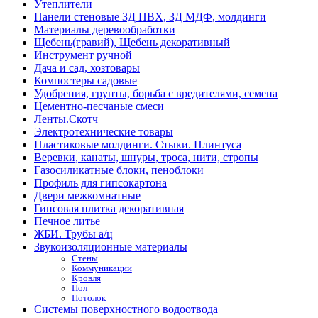
Утеплители
Панели стеновые 3Д ПВХ, 3Д МДФ, молдинги
Материалы деревообработки
Щебень(гравий), Щебень декоративный
Инструмент ручной
Дача и сад, хозтовары
Компостеры садовые
Удобрения, грунты, борьба с вредителями, семена
Цементно-песчаные смеси
Ленты.Скотч
Электротехнические товары
Пластиковые молдинги. Стыки. Плинтуса
Веревки, канаты, шнуры, троса, нити, стропы
Газосиликатные блоки, пеноблоки
Профиль для гипсокартона
Двери межкомнатные
Гипсовая плитка декоративная
Печное литье
ЖБИ. Трубы а/ц
Звукоизоляционные материалы
Стены
Коммуникации
Кровля
Пол
Потолок
Системы поверхностного водоотвода