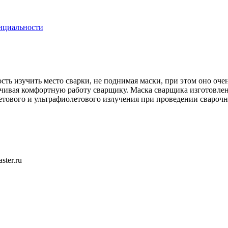
нциальности
сть изучить место сварки, не поднимая маски, при этом оно оче
ечивая комфортную работу сварщику. Маска сварщика изготовле
етового и ультрафиолетового излучения при проведении сварочн
ster.ru