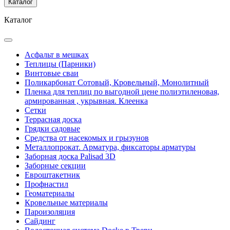
Каталог
Каталог
Асфальт в мешках
Теплицы (Парники)
Винтовые сваи
Поликарбонат Сотовый, Кровельный, Монолитный
Пленка для теплиц по выгодной цене полиэтиленовая,
армированная , укрывная. Клеенка
Сетки
Террасная доска
Грядки садовые
Средства от насекомых и грызунов
Металлопрокат. Арматура, фиксаторы арматуры
Заборная доска Palisad 3D
Заборные секции
Евроштакетник
Профнастил
Геоматериалы
Кровельные материалы
Пароизоляция
Сайдинг