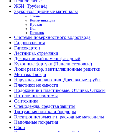
Печное литье
ЖБИ. Трубы а/ц
Звукоизоляционные материалы
Стены
Коммуникации
Кровля
Пол
Потолок
Системы поверхностного водоотвода
Гидроизоляция
Гипсокартон
Лестницы, стремянки
Декоративный камень фасадный
Кухонные фартуки (Панели стеновые)
Люки ревизор, вентилляционные решетки
Метизы. Гвозди
Наружная канализация. Дренажные трубы
Пластиковые емкости
Подоконники пластиковые. Отливы. Откосы
Потолочные системы
Сантехника
Спецодежда, средства защиты
Тротуарная плитка и бордюры
Электроинструмент и расходные материалы
Напольные покрытия
Обои