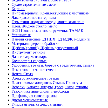
Водосточная система Docke в Твери
Сухие строительные смеси
Кирпич
Пиломатериалы. Комплектующие к лестницам
Лакокрасочные материалы
Герметики, жидкие гвозди, монтажная пена
Клей. Жидкое стекло, мыло
ЦСП Плита цементно-стружечная ТАМАК
Утеплители
Панели стеновые 3Д ПВХ, 3Д МДФ, молдинги
Материалы деревообработки
Щебень(гравий), Щебень декоративный
Инструмент ручной
Дача и сад, хозтовары
Компостеры садовые
Удобрения, грунты, борьба с вредителями, семена
Цементно-песчаные смеси
Ленты.Скотч
Электротехнические товары
Пластиковые молдинги. Стыки. Плинтуса
Веревки, канаты, шнуры, троса, нити, стропы
Газосиликатные блоки, пеноблоки
Профиль для гипсокартона
Двери межкомнатные
Гипсовая плитка декоративная