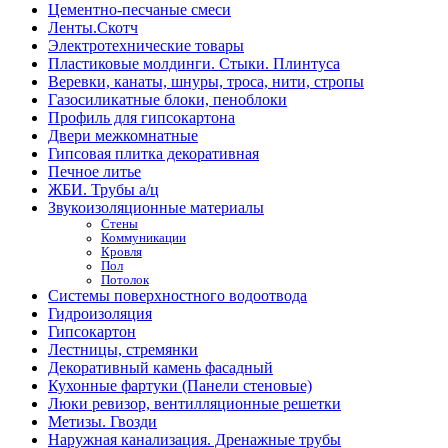
Цементно-песчаные смеси
Ленты.Скотч
Электротехнические товары
Пластиковые молдинги. Стыки. Плинтуса
Веревки, канаты, шнуры, троса, нити, стропы
Газосиликатные блоки, пеноблоки
Профиль для гипсокартона
Двери межкомнатные
Гипсовая плитка декоративная
Печное литье
ЖБИ. Трубы а/ц
Звукоизоляционные материалы
Стены
Коммуникации
Кровля
Пол
Потолок
Системы поверхностного водоотвода
Гидроизоляция
Гипсокартон
Лестницы, стремянки
Декоративный камень фасадный
Кухонные фартуки (Панели стеновые)
Люки ревизор, вентилляционные решетки
Метизы. Гвозди
Наружная канализация. Дренажные трубы