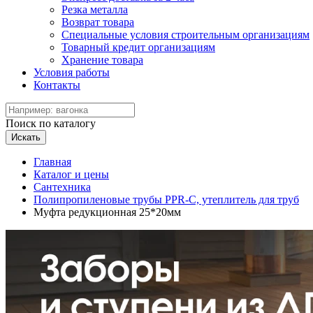
Резка металла
Возврат товара
Специальные условия строительным организациям
Товарный кредит организациям
Хранение товара
Условия работы
Контакты
Поиск по каталогу
Искать
Главная
Каталог и цены
Сантехника
Полипропиленовые трубы PPR-C, утеплитель для труб
Муфта редукционная 25*20мм