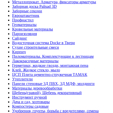
Металлопрокат. Арматура, фиксаторы арматуры
Заборная доска Palisad 3D
Заборные секции
Евроштакетник
Профнастил
Геоматериалы
Кровельные материалы
Пароизоляция
Сайдинг
Водосточная система Docke в Твери
Сухие строительные смеси
Кирпич
Пиломатериалы. Комплектующие к лестницам
Лакокрасочные материалы
Герметики, жидкие гвозди, монтажная пена
Клей. Жидкое стекло, мыло
ЦСП Плита цементно-стружечная ТАМАК
Утеплители
Панели стеновые 3Д ПВХ, 3Д МДФ, молдинги
Материалы деревообработки
Щебень(гравий), Щебень декоративный
Инструмент ручной
Дача и сад, хозтовары
Компостеры садовые
Удобрения, грунты, борьба с вредителями, семена