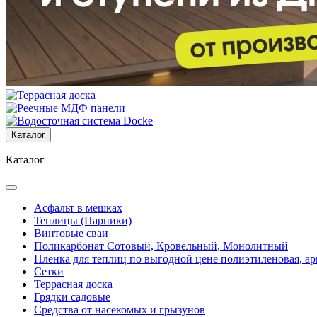
Каталог
Каталог
Асфальт в мешках
Теплицы (Парники)
Винтовые сваи
Поликарбонат Сотовый, Кровельный, Монолитный
Пленка для теплиц по выгодной цене полиэтиленовая, ар
Сетки
Террасная доска
Грядки садовые
Средства от насекомых и грызунов