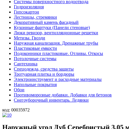
Системы поверхностного водоотвода
Гидроизоляция
Гипсокартон
Лестницы, стремянки
Декоративный камень фасадный
Кухонные фартуки (Панели стеновые)
Люки ревизор, вентилляционные решетки
Метизы. Гвозди
Наружная канализация. Дренажные трубы
Пластиковые емкости
Подоконники пластиковые. Отливы. Откосы
Потолочные системы
Сантехника
Спецодежда, средства защиты
Тротуарная плитка и бордюры
Электроинструмент и расходные материалы
Напольные покрытия
Обои
Противоморозные добавки. Добавки для бетонов
Снегоуборочный инвентарь. Ледянки
код:
00035972
Наружный угол Дуб Серебристый 3,05 