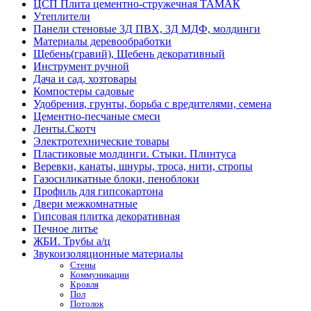
ЦСП Плита цементно-стружечная ТАМАК
Утеплители
Панели стеновые 3Д ПВХ, 3Д МДФ, молдинги
Материалы деревообработки
Щебень(гравий), Щебень декоративный
Инструмент ручной
Дача и сад, хозтовары
Компостеры садовые
Удобрения, грунты, борьба с вредителями, семена
Цементно-песчаные смеси
Ленты.Скотч
Электротехнические товары
Пластиковые молдинги. Стыки. Плинтуса
Веревки, канаты, шнуры, троса, нити, стропы
Газосиликатные блоки, пеноблоки
Профиль для гипсокартона
Двери межкомнатные
Гипсовая плитка декоративная
Печное литье
ЖБИ. Трубы а/ц
Звукоизоляционные материалы
Стены
Коммуникации
Кровля
Пол
Потолок