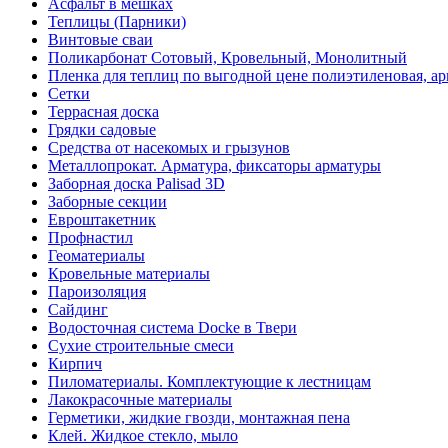
Асфальт в мешках
Теплицы (Парники)
Винтовые сваи
Поликарбонат Сотовый, Кровельный, Монолитный
Пленка для теплиц по выгодной цене полиэтиленовая, ар
Сетки
Террасная доска
Грядки садовые
Средства от насекомых и грызунов
Металлопрокат. Арматура, фиксаторы арматуры
Заборная доска Palisad 3D
Заборные секции
Евроштакетник
Профнастил
Геоматериалы
Кровельные материалы
Пароизоляция
Сайдинг
Водосточная система Docke в Твери
Сухие строительные смеси
Кирпич
Пиломатериалы. Комплектующие к лестницам
Лакокрасочные материалы
Герметики, жидкие гвозди, монтажная пена
Клей. Жидкое стекло, мыло