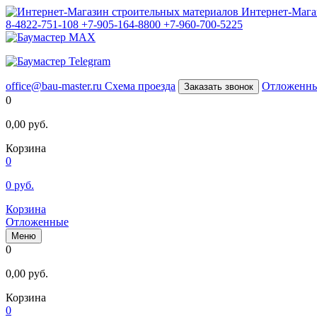
Интернет-Мага
8-4822-751-108
+7-905-164-8800
+7-960-700-5225
office@bau-master.ru
Схема проезда
Отложенн
Заказать звонок
0
0,00
руб.
Корзина
0
0
руб.
Корзина
Отложенные
Меню
0
0,00
руб.
Корзина
0