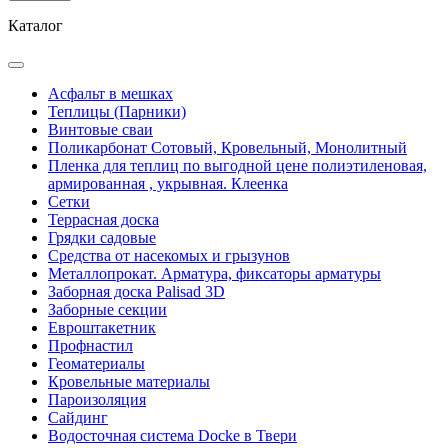
Каталог
Асфальт в мешках
Теплицы (Парники)
Винтовые сваи
Поликарбонат Сотовый, Кровельный, Монолитный
Пленка для теплиц по выгодной цене полиэтиленовая,
армированная , укрывная. Клеенка
Сетки
Террасная доска
Грядки садовые
Средства от насекомых и грызунов
Металлопрокат. Арматура, фиксаторы арматуры
Заборная доска Palisad 3D
Заборные секции
Евроштакетник
Профнастил
Геоматериалы
Кровельные материалы
Пароизоляция
Сайдинг
Водосточная система Docke в Твери