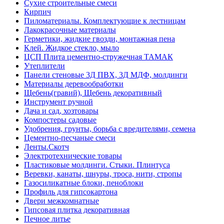
Сухие строительные смеси
Кирпич
Пиломатериалы. Комплектующие к лестницам
Лакокрасочные материалы
Герметики, жидкие гвозди, монтажная пена
Клей. Жидкое стекло, мыло
ЦСП Плита цементно-стружечная ТАМАК
Утеплители
Панели стеновые 3Д ПВХ, 3Д МДФ, молдинги
Материалы деревообработки
Щебень(гравий), Щебень декоративный
Инструмент ручной
Дача и сад, хозтовары
Компостеры садовые
Удобрения, грунты, борьба с вредителями, семена
Цементно-песчаные смеси
Ленты.Скотч
Электротехнические товары
Пластиковые молдинги. Стыки. Плинтуса
Веревки, канаты, шнуры, троса, нити, стропы
Газосиликатные блоки, пеноблоки
Профиль для гипсокартона
Двери межкомнатные
Гипсовая плитка декоративная
Печное литье