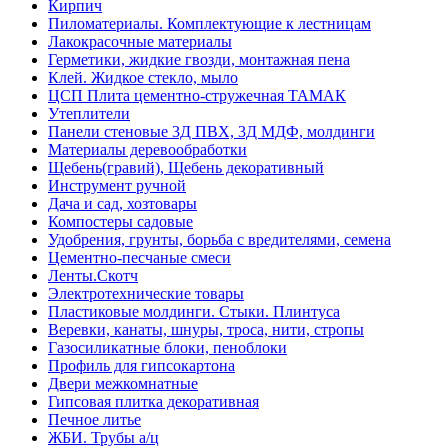
Кирпич
Пиломатериалы. Комплектующие к лестницам
Лакокрасочные материалы
Герметики, жидкие гвозди, монтажная пена
Клей. Жидкое стекло, мыло
ЦСП Плита цементно-стружечная ТАМАК
Утеплители
Панели стеновые 3Д ПВХ, 3Д МДФ, молдинги
Материалы деревообработки
Щебень(гравий), Щебень декоративный
Инструмент ручной
Дача и сад, хозтовары
Компостеры садовые
Удобрения, грунты, борьба с вредителями, семена
Цементно-песчаные смеси
Ленты.Скотч
Электротехнические товары
Пластиковые молдинги. Стыки. Плинтуса
Веревки, канаты, шнуры, троса, нити, стропы
Газосиликатные блоки, пеноблоки
Профиль для гипсокартона
Двери межкомнатные
Гипсовая плитка декоративная
Печное литье
ЖБИ. Трубы а/ц