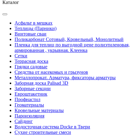
Каталог
Асфальт в мешках
Теплицы (Парники)
Винтовые сваи
Поликарбонат Сотовый, Кровельный, Монолитный
Пленка для теплиц по выгодной цене полиэтиленовая,
армированная , укрывная. Клеенка
Сетки
Террасная доска
Грядки садовые
Средства от насекомых и грызунов
Металлопрокат. Арматура, фиксаторы арматуры
Заборная доска Palisad 3D
Заборные секции
Евроштакетник
Профнастил
Геоматериалы
Кровельные материалы
Пароизоляция
Сайдинг
Водосточная система Docke в Твери
Сухие строительные смеси