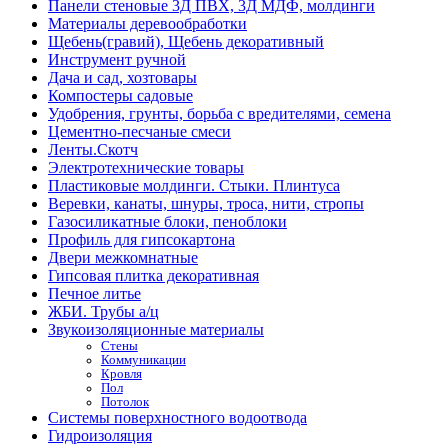
Панели стеновые 3Д ПВХ, 3Д МДФ, молдинги
Материалы деревообработки
Щебень(гравий), Щебень декоративный
Инструмент ручной
Дача и сад, хозтовары
Компостеры садовые
Удобрения, грунты, борьба с вредителями, семена
Цементно-песчаные смеси
Ленты.Скотч
Электротехнические товары
Пластиковые молдинги. Стыки. Плинтуса
Веревки, канаты, шнуры, троса, нити, стропы
Газосиликатные блоки, пеноблоки
Профиль для гипсокартона
Двери межкомнатные
Гипсовая плитка декоративная
Печное литье
ЖБИ. Трубы а/ц
Звукоизоляционные материалы
Стены
Коммуникации
Кровля
Пол
Потолок
Системы поверхностного водоотвода
Гидроизоляция