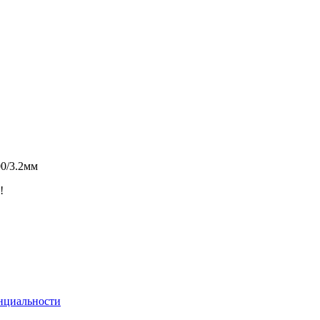
00/3.2мм
!
нциальности