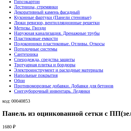
Гипсокартон
Лестницы, стремянки
Декоративный камень фасадный
Кухонные фартуки (Панели стеновые)
Люки ревизор, вентилляционные решетки
Метизы. Гвозди
Наружная канализация. Дренажные трубы
Пластиковые емкости
Подоконники пластиковые. Отливы. Откосы
Потолочные системы
Сантехника
Спецодежда, средства защиты
Тротуарная плитка и бордюры
Электроинструмент и расходные материалы
Напольные покрытия
Обои
Противоморозные добавки. Добавки для бетонов
Снегоуборочный инвентарь. Ледянки
код:
00040853
Панель из оцинкованной сетки с ПП(зел
1680
₽