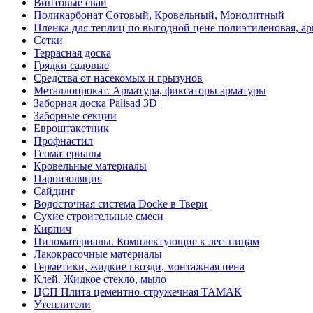
Винтовые сваи
Поликарбонат Сотовый, Кровельный, Монолитный
Пленка для теплиц по выгодной цене полиэтиленовая, ар
Сетки
Террасная доска
Грядки садовые
Средства от насекомых и грызунов
Металлопрокат. Арматура, фиксаторы арматуры
Заборная доска Palisad 3D
Заборные секции
Евроштакетник
Профнастил
Геоматериалы
Кровельные материалы
Пароизоляция
Сайдинг
Водосточная система Docke в Твери
Сухие строительные смеси
Кирпич
Пиломатериалы. Комплектующие к лестницам
Лакокрасочные материалы
Герметики, жидкие гвозди, монтажная пена
Клей. Жидкое стекло, мыло
ЦСП Плита цементно-стружечная ТАМАК
Утеплители