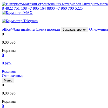
Интернет-Мага
8-4822-751-108
+7-905-164-8800
+7-960-700-5225
office@bau-master.ru
Схема проезда
Отложенн
Заказать звонок
0
0,00
руб.
Корзина
0
0
руб.
Корзина
Отложенные
Меню
0
0,00
руб.
Корзина
0