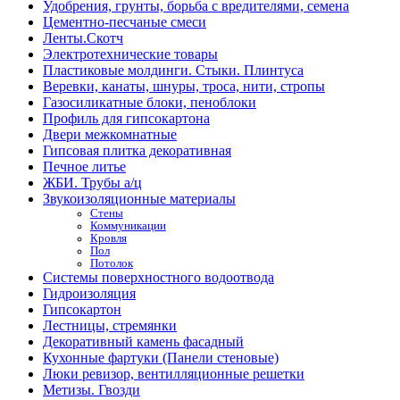
Удобрения, грунты, борьба с вредителями, семена
Цементно-песчаные смеси
Ленты.Скотч
Электротехнические товары
Пластиковые молдинги. Стыки. Плинтуса
Веревки, канаты, шнуры, троса, нити, стропы
Газосиликатные блоки, пеноблоки
Профиль для гипсокартона
Двери межкомнатные
Гипсовая плитка декоративная
Печное литье
ЖБИ. Трубы а/ц
Звукоизоляционные материалы
Стены
Коммуникации
Кровля
Пол
Потолок
Системы поверхностного водоотвода
Гидроизоляция
Гипсокартон
Лестницы, стремянки
Декоративный камень фасадный
Кухонные фартуки (Панели стеновые)
Люки ревизор, вентилляционные решетки
Метизы. Гвозди