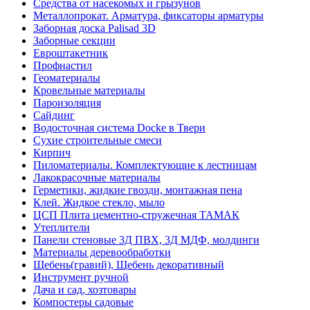
Средства от насекомых и грызунов
Металлопрокат. Арматура, фиксаторы арматуры
Заборная доска Palisad 3D
Заборные секции
Евроштакетник
Профнастил
Геоматериалы
Кровельные материалы
Пароизоляция
Сайдинг
Водосточная система Docke в Твери
Сухие строительные смеси
Кирпич
Пиломатериалы. Комплектующие к лестницам
Лакокрасочные материалы
Герметики, жидкие гвозди, монтажная пена
Клей. Жидкое стекло, мыло
ЦСП Плита цементно-стружечная ТАМАК
Утеплители
Панели стеновые 3Д ПВХ, 3Д МДФ, молдинги
Материалы деревообработки
Щебень(гравий), Щебень декоративный
Инструмент ручной
Дача и сад, хозтовары
Компостеры садовые