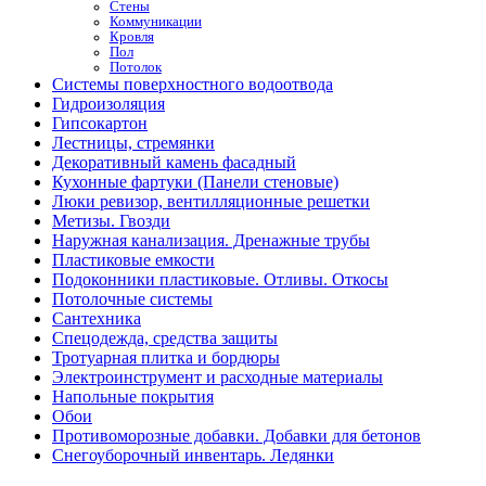
Стены
Коммуникации
Кровля
Пол
Потолок
Системы поверхностного водоотвода
Гидроизоляция
Гипсокартон
Лестницы, стремянки
Декоративный камень фасадный
Кухонные фартуки (Панели стеновые)
Люки ревизор, вентилляционные решетки
Метизы. Гвозди
Наружная канализация. Дренажные трубы
Пластиковые емкости
Подоконники пластиковые. Отливы. Откосы
Потолочные системы
Сантехника
Спецодежда, средства защиты
Тротуарная плитка и бордюры
Электроинструмент и расходные материалы
Напольные покрытия
Обои
Противоморозные добавки. Добавки для бетонов
Снегоуборочный инвентарь. Ледянки