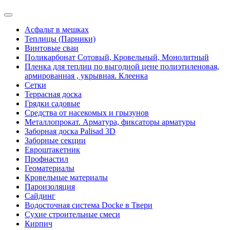
Асфальт в мешках
Теплицы (Парники)
Винтовые сваи
Поликарбонат Сотовый, Кровельный, Монолитный
Пленка для теплиц по выгодной цене полиэтиленовая,
армированная , укрывная. Клеенка
Сетки
Террасная доска
Грядки садовые
Средства от насекомых и грызунов
Металлопрокат. Арматура, фиксаторы арматуры
Заборная доска Palisad 3D
Заборные секции
Евроштакетник
Профнастил
Геоматериалы
Кровельные материалы
Пароизоляция
Сайдинг
Водосточная система Docke в Твери
Сухие строительные смеси
Кирпич