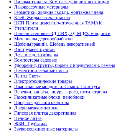
Пиломатериалы. Комплектующие к лестницам
Лакокрасочные материалы
Герметики, жидкие гвозди, монтажная пена
Клей. Жидкое стекло, мыло
ЦСП Плита цементно-стружечная ТАМАК
Утеплители
Панели стеновые 3Д ПВХ, 3Д МДФ, молдинги
Материалы деревообработки
Щебень(гравий), Щебень декоративный
Инструмент ручной
Дача и сад, хозтовары
Компостеры садовые
Удобрения, грунты, борьба с вредителями, семена
Цементно-песчаные смеси
Ленты.Скотч
Электротехнические товары
Пластиковые молдинги. Стыки. Плинтуса
Веревки, канаты, шнуры, троса, нити, стропы
Газосиликатные блоки, пеноблоки
Профиль для гипсокартона
Двери межкомнатные
Гипсовая плитка декоративная
Печное литье
ЖБИ. Трубы а/ц
Звукоизоляционные материалы