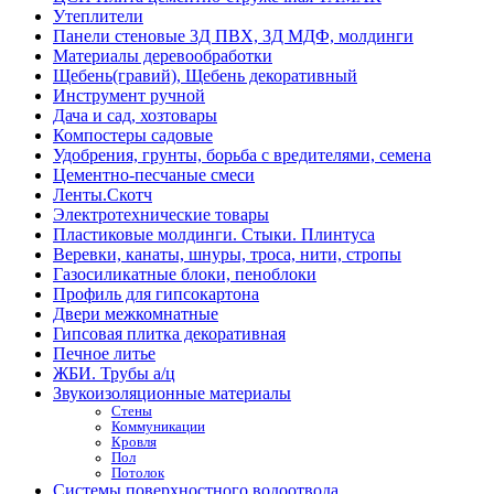
Утеплители
Панели стеновые 3Д ПВХ, 3Д МДФ, молдинги
Материалы деревообработки
Щебень(гравий), Щебень декоративный
Инструмент ручной
Дача и сад, хозтовары
Компостеры садовые
Удобрения, грунты, борьба с вредителями, семена
Цементно-песчаные смеси
Ленты.Скотч
Электротехнические товары
Пластиковые молдинги. Стыки. Плинтуса
Веревки, канаты, шнуры, троса, нити, стропы
Газосиликатные блоки, пеноблоки
Профиль для гипсокартона
Двери межкомнатные
Гипсовая плитка декоративная
Печное литье
ЖБИ. Трубы а/ц
Звукоизоляционные материалы
Стены
Коммуникации
Кровля
Пол
Потолок
Системы поверхностного водоотвода