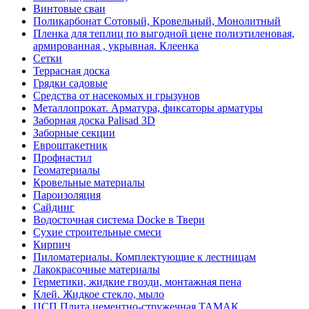
Винтовые сваи
Поликарбонат Сотовый, Кровельный, Монолитный
Пленка для теплиц по выгодной цене полиэтиленовая,
армированная , укрывная. Клеенка
Сетки
Террасная доска
Грядки садовые
Средства от насекомых и грызунов
Металлопрокат. Арматура, фиксаторы арматуры
Заборная доска Palisad 3D
Заборные секции
Евроштакетник
Профнастил
Геоматериалы
Кровельные материалы
Пароизоляция
Сайдинг
Водосточная система Docke в Твери
Сухие строительные смеси
Кирпич
Пиломатериалы. Комплектующие к лестницам
Лакокрасочные материалы
Герметики, жидкие гвозди, монтажная пена
Клей. Жидкое стекло, мыло
ЦСП Плита цементно-стружечная ТАМАК