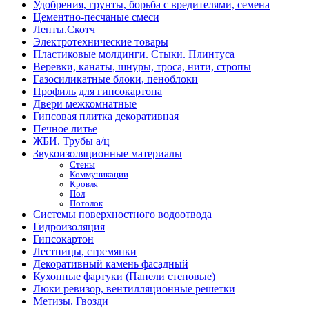
Удобрения, грунты, борьба с вредителями, семена
Цементно-песчаные смеси
Ленты.Скотч
Электротехнические товары
Пластиковые молдинги. Стыки. Плинтуса
Веревки, канаты, шнуры, троса, нити, стропы
Газосиликатные блоки, пеноблоки
Профиль для гипсокартона
Двери межкомнатные
Гипсовая плитка декоративная
Печное литье
ЖБИ. Трубы а/ц
Звукоизоляционные материалы
Стены
Коммуникации
Кровля
Пол
Потолок
Системы поверхностного водоотвода
Гидроизоляция
Гипсокартон
Лестницы, стремянки
Декоративный камень фасадный
Кухонные фартуки (Панели стеновые)
Люки ревизор, вентилляционные решетки
Метизы. Гвозди