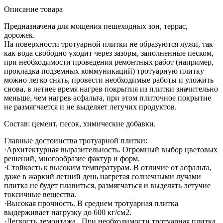
Описание товара
Предназначена для мощения пешеходных зон, террас,
дорожек.
На поверхности тротуарной плитки не образуются лужи, так
как вода свободно уходит через зазоры, заполненные песком,
при необходимости проведения ремонтных работ (например,
прокладка подземных коммуникаций) тротуарную плитку
можно легко снять, провести необходимые работы и уложить
снова, в летнее время нагрев покрытия из плитки значительно
меньше, чем нагрев асфальта, при этом плиточное покрытие
не размягчается и не выделяет летучих продуктов.
Состав: цемент, песок, химические добавки.
Главные достоинства тротуарной плитки:
·Архитектурная выразительность. Огромный выбор цветовых
решений, многообразие фактур и форм.
·Стойкость к высоким температурам. В отличие от асфальта,
даже в жаркий летний день нагретая солнечными лучами
плитка не будет плавиться, размягчаться и выделять летучие
токсичные вещества.
·Высокая прочность. В среднем тротуарная плитка
выдерживает нагрузку до 600 кг/см2.
·Легкость демонтажа . При необходимости тротуарная плитка