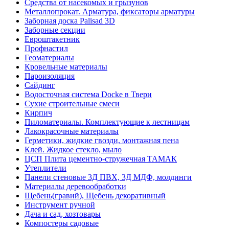
Средства от насекомых и грызунов
Металлопрокат. Арматура, фиксаторы арматуры
Заборная доска Palisad 3D
Заборные секции
Евроштакетник
Профнастил
Геоматериалы
Кровельные материалы
Пароизоляция
Сайдинг
Водосточная система Docke в Твери
Сухие строительные смеси
Кирпич
Пиломатериалы. Комплектующие к лестницам
Лакокрасочные материалы
Герметики, жидкие гвозди, монтажная пена
Клей. Жидкое стекло, мыло
ЦСП Плита цементно-стружечная ТАМАК
Утеплители
Панели стеновые 3Д ПВХ, 3Д МДФ, молдинги
Материалы деревообработки
Щебень(гравий), Щебень декоративный
Инструмент ручной
Дача и сад, хозтовары
Компостеры садовые