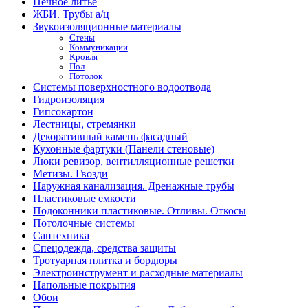
Печное литье
ЖБИ. Трубы а/ц
Звукоизоляционные материалы
Стены
Коммуникации
Кровля
Пол
Потолок
Системы поверхностного водоотвода
Гидроизоляция
Гипсокартон
Лестницы, стремянки
Декоративный камень фасадный
Кухонные фартуки (Панели стеновые)
Люки ревизор, вентилляционные решетки
Метизы. Гвозди
Наружная канализация. Дренажные трубы
Пластиковые емкости
Подоконники пластиковые. Отливы. Откосы
Потолочные системы
Сантехника
Спецодежда, средства защиты
Тротуарная плитка и бордюры
Электроинструмент и расходные материалы
Напольные покрытия
Обои