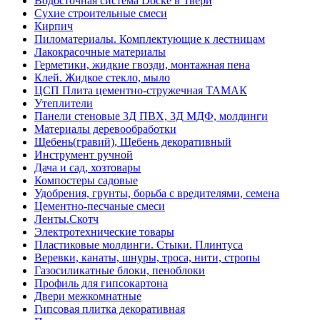
Водосточная система Docke в Твери
Сухие строительные смеси
Кирпич
Пиломатериалы. Комплектующие к лестницам
Лакокрасочные материалы
Герметики, жидкие гвозди, монтажная пена
Клей. Жидкое стекло, мыло
ЦСП Плита цементно-стружечная ТАМАК
Утеплители
Панели стеновые 3Д ПВХ, 3Д МДФ, молдинги
Материалы деревообработки
Щебень(гравий), Щебень декоративный
Инструмент ручной
Дача и сад, хозтовары
Компостеры садовые
Удобрения, грунты, борьба с вредителями, семена
Цементно-песчаные смеси
Ленты.Скотч
Электротехнические товары
Пластиковые молдинги. Стыки. Плинтуса
Веревки, канаты, шнуры, троса, нити, стропы
Газосиликатные блоки, пеноблоки
Профиль для гипсокартона
Двери межкомнатные
Гипсовая плитка декоративная