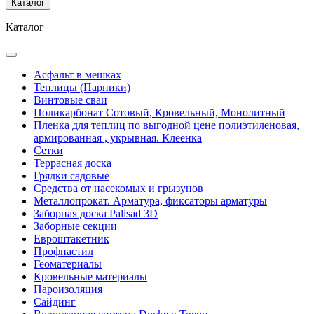
Каталог
Каталог
Асфальт в мешках
Теплицы (Парники)
Винтовые сваи
Поликарбонат Сотовый, Кровельный, Монолитный
Пленка для теплиц по выгодной цене полиэтиленовая,
армированная , укрывная. Клеенка
Сетки
Террасная доска
Грядки садовые
Средства от насекомых и грызунов
Металлопрокат. Арматура, фиксаторы арматуры
Заборная доска Palisad 3D
Заборные секции
Евроштакетник
Профнастил
Геоматериалы
Кровельные материалы
Пароизоляция
Сайдинг