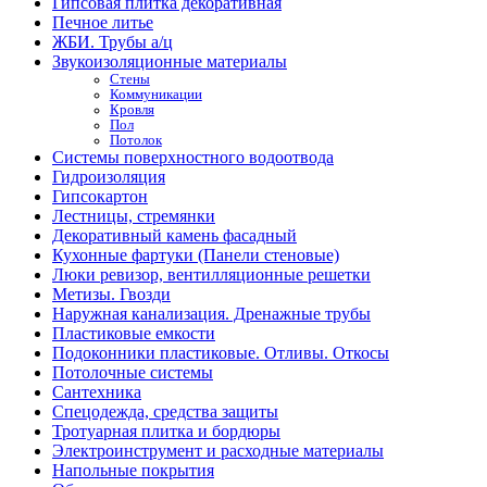
Гипсовая плитка декоративная
Печное литье
ЖБИ. Трубы а/ц
Звукоизоляционные материалы
Стены
Коммуникации
Кровля
Пол
Потолок
Системы поверхностного водоотвода
Гидроизоляция
Гипсокартон
Лестницы, стремянки
Декоративный камень фасадный
Кухонные фартуки (Панели стеновые)
Люки ревизор, вентилляционные решетки
Метизы. Гвозди
Наружная канализация. Дренажные трубы
Пластиковые емкости
Подоконники пластиковые. Отливы. Откосы
Потолочные системы
Сантехника
Спецодежда, средства защиты
Тротуарная плитка и бордюры
Электроинструмент и расходные материалы
Напольные покрытия