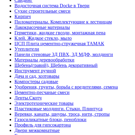
Сайдинг
Водосточная система Docke в Твери
Сухие строительные смеси
Кирпич
Пиломатериалы. Комплектующие к лестницам
Лакокрасочные материалы
Герметики, жидкие гвозди, монтажная пена
Клей. Жидкое стекло, мыло
ЦСП Плита цементно-стружечная ТАМАК
Утеплители
Панели стеновые 3Д ПВХ, 3Д МДФ, молдинги
Материалы деревообработки
Щебень(гравий), Щебень декоративный
Инструмент ручной
Дача и сад, хозтовары
Компостеры садовые
Удобрения, грунты, борьба с вредителями, семена
Цементно-песчаные смеси
Ленты.Скотч
Электротехнические товары
Пластиковые молдинги. Стыки. Плинтуса
Веревки, канаты, шнуры, троса, нити, стропы
Газосиликатные блоки, пеноблоки
Профиль для гипсокартона
Двери межкомнатные