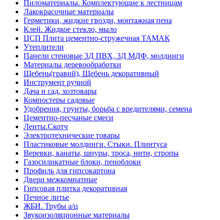
Пиломатериалы. Комплектующие к лестницам
Лакокрасочные материалы
Герметики, жидкие гвозди, монтажная пена
Клей. Жидкое стекло, мыло
ЦСП Плита цементно-стружечная ТАМАК
Утеплители
Панели стеновые 3Д ПВХ, 3Д МДФ, молдинги
Материалы деревообработки
Щебень(гравий), Щебень декоративный
Инструмент ручной
Дача и сад, хозтовары
Компостеры садовые
Удобрения, грунты, борьба с вредителями, семена
Цементно-песчаные смеси
Ленты.Скотч
Электротехнические товары
Пластиковые молдинги. Стыки. Плинтуса
Веревки, канаты, шнуры, троса, нити, стропы
Газосиликатные блоки, пеноблоки
Профиль для гипсокартона
Двери межкомнатные
Гипсовая плитка декоративная
Печное литье
ЖБИ. Трубы а/ц
Звукоизоляционные материалы