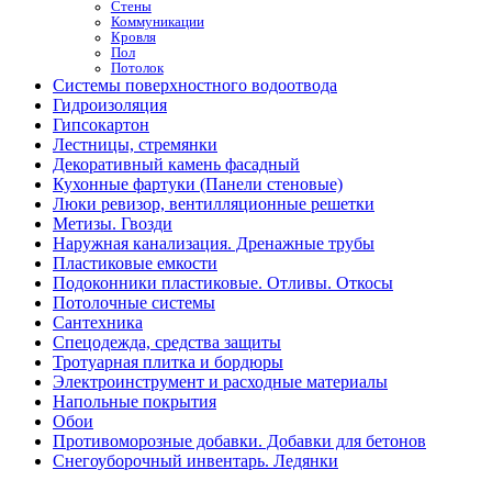
Стены
Коммуникации
Кровля
Пол
Потолок
Системы поверхностного водоотвода
Гидроизоляция
Гипсокартон
Лестницы, стремянки
Декоративный камень фасадный
Кухонные фартуки (Панели стеновые)
Люки ревизор, вентилляционные решетки
Метизы. Гвозди
Наружная канализация. Дренажные трубы
Пластиковые емкости
Подоконники пластиковые. Отливы. Откосы
Потолочные системы
Сантехника
Спецодежда, средства защиты
Тротуарная плитка и бордюры
Электроинструмент и расходные материалы
Напольные покрытия
Обои
Противоморозные добавки. Добавки для бетонов
Снегоуборочный инвентарь. Ледянки