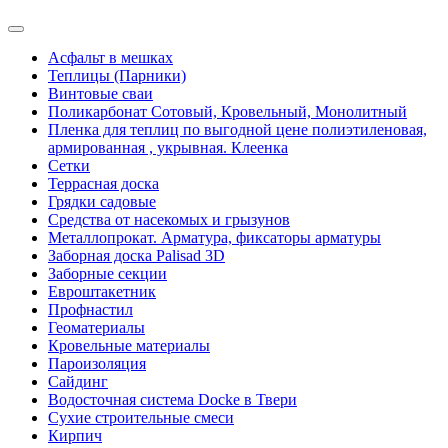
Асфальт в мешках
Теплицы (Парники)
Винтовые сваи
Поликарбонат Сотовый, Кровельный, Монолитный
Пленка для теплиц по выгодной цене полиэтиленовая,
армированная , укрывная. Клеенка
Сетки
Террасная доска
Грядки садовые
Средства от насекомых и грызунов
Металлопрокат. Арматура, фиксаторы арматуры
Заборная доска Palisad 3D
Заборные секции
Евроштакетник
Профнастил
Геоматериалы
Кровельные материалы
Пароизоляция
Сайдинг
Водосточная система Docke в Твери
Сухие строительные смеси
Кирпич