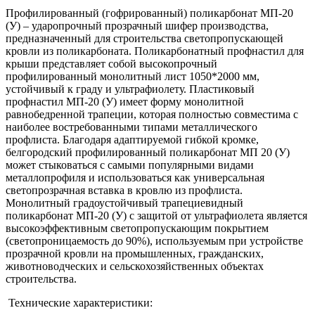
Профилированный (гофрированный) поликарбонат МП-20
(У) – ударопрочный прозрачный шифер производства,
предназначенный для строительства светопропускающей
кровли из поликарбоната. Поликарбонатный профнастил для
крыши представляет собой высокопрочный
профилированный монолитный лист 1050*2000 мм,
устойчивый к граду и ультрафиолету. Пластиковый
профнастил МП-20 (У) имеет форму монолитной
равнобедренной трапеции, которая полностью совместима с
наиболее востребованными типами металлического
профлиста. Благодаря адаптируемой гибкой кромке,
белгородский профилированный поликарбонат МП 20 (У)
может стыковаться с самыми популярными видами
металлопрофиля и использоваться как универсальная
светопрозрачная вставка в кровлю из профлиста.
Монолитный градоустойчивый трапециевидный
поликарбонат МП-20 (У) с защитой от ультрафиолета является
высокоэффективным светопропускающим покрытием
(светопроницаемость до 90%), используемым при устройстве
прозрачной кровли на промышленных, гражданских,
животноводческих и сельскохозяйственных объектах
строительства.
Технические характеристики: