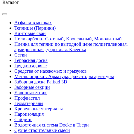
Каталог
Асфальт в мешках
Теплицы (Парники)
Винтовые сваи
Поликарбонат Сотовый, Кровельный, Монолитный
Пленка для теплиц по выгодной цене полиэтиленовая,
армированная , укрывная. Клеенка
Сетки
Террасная доска
Грядки садовые
Средства от насекомых и грызунов
Металлопрокат. Арматура, фиксаторы арматуры
Заборная доска Palisad 3D
Заборные секции
Евроштакетник
Профнастил
Геоматериалы
Кровельные материалы
Пароизоляция
Сайдинг
Водосточная система Docke в Твери
Сухие строительные смеси