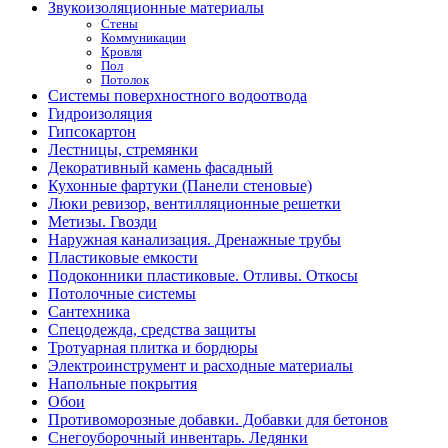
Звукоизоляционные материалы
Стены
Коммуникации
Кровля
Пол
Потолок
Системы поверхностного водоотвода
Гидроизоляция
Гипсокартон
Лестницы, стремянки
Декоративный камень фасадный
Кухонные фартуки (Панели стеновые)
Люки ревизор, вентилляционные решетки
Метизы. Гвозди
Наружная канализация. Дренажные трубы
Пластиковые емкости
Подоконники пластиковые. Отливы. Откосы
Потолочные системы
Сантехника
Спецодежда, средства защиты
Тротуарная плитка и бордюры
Электроинструмент и расходные материалы
Напольные покрытия
Обои
Противоморозные добавки. Добавки для бетонов
Снегоуборочный инвентарь. Ледянки