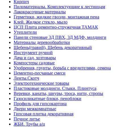
Кирпич
Пиломатериалы. Комплектующие к лестницам
Лакокрасочные материалы
Герметики, жидкие гвозди, монтажная пена
Клей. Жидкое стекло, мыло
ЦСП Плита цементно-стружечная ТАМАК
Утеплители
Панели стеновые 3Д ПВХ, 3Д МДФ, молдинги
Материалы деревообработки
Щебень(гравий), Щебень декоративный
Инструмент ручной
Дача и сад, хозтовары
Компостеры садовые
Удобрения, грунты, борьба с вредителями, семена
Цементно-песчаные смеси
Ленты.Скотч
Электротехнические товары
Пластиковые молдинги. Стыки. Плинтуса
Веревки, канаты, шнуры, троса, нити, стропы
Газосиликатные блоки, пеноблоки
Профиль для гипсокартона
Двери межкомнатные
Гипсовая плитка декоративная
Печное литье
ЖБИ. Трубы а/ц