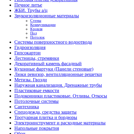
Печное литье
ЖБИ. Трубы а/ц
Звукоизоляционные материалы
Стены
Коммуникации
Кровля
Пол
Потолок
Системы поверхностного водоотвода
Гидроизоляция
Гипсокартон
Лестницы, стремянки
Декоративный камень фасадный
Кухонные фартуки (Панели стеновые)
Люки ревизор, вентилляционные решетки
Метизы. Гвозди
Наружная канализация. Дренажные трубы
Пластиковые емкости
Подоконники пластиковые. Отливы. Откосы
Потолочные системы
Сантехника
Спецодежда, средства защиты
Тротуарная плитка и бордюры
Электроинструмент и расходные материалы
Напольные покрытия
Обои