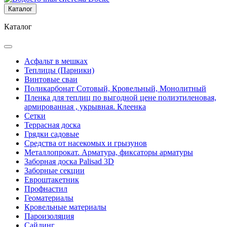
Каталог
Каталог
Асфальт в мешках
Теплицы (Парники)
Винтовые сваи
Поликарбонат Сотовый, Кровельный, Монолитный
Пленка для теплиц по выгодной цене полиэтиленовая,
армированная , укрывная. Клеенка
Сетки
Террасная доска
Грядки садовые
Средства от насекомых и грызунов
Металлопрокат. Арматура, фиксаторы арматуры
Заборная доска Palisad 3D
Заборные секции
Евроштакетник
Профнастил
Геоматериалы
Кровельные материалы
Пароизоляция
Сайдинг