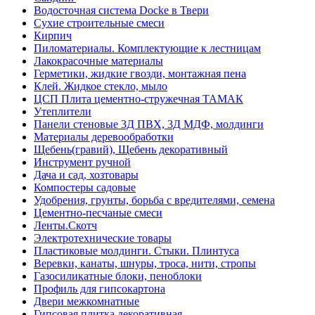
Водосточная система Docke в Твери
Сухие строительные смеси
Кирпич
Пиломатериалы. Комплектующие к лестницам
Лакокрасочные материалы
Герметики, жидкие гвозди, монтажная пена
Клей. Жидкое стекло, мыло
ЦСП Плита цементно-стружечная ТАМАК
Утеплители
Панели стеновые 3Д ПВХ, 3Д МДФ, молдинги
Материалы деревообработки
Щебень(гравий), Щебень декоративный
Инструмент ручной
Дача и сад, хозтовары
Компостеры садовые
Удобрения, грунты, борьба с вредителями, семена
Цементно-песчаные смеси
Ленты.Скотч
Электротехнические товары
Пластиковые молдинги. Стыки. Плинтуса
Веревки, канаты, шнуры, троса, нити, стропы
Газосиликатные блоки, пеноблоки
Профиль для гипсокартона
Двери межкомнатные
Гипсовая плитка декоративная