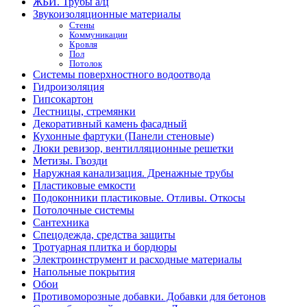
ЖБИ. Трубы а/ц
Звукоизоляционные материалы
Стены
Коммуникации
Кровля
Пол
Потолок
Системы поверхностного водоотвода
Гидроизоляция
Гипсокартон
Лестницы, стремянки
Декоративный камень фасадный
Кухонные фартуки (Панели стеновые)
Люки ревизор, вентилляционные решетки
Метизы. Гвозди
Наружная канализация. Дренажные трубы
Пластиковые емкости
Подоконники пластиковые. Отливы. Откосы
Потолочные системы
Сантехника
Спецодежда, средства защиты
Тротуарная плитка и бордюры
Электроинструмент и расходные материалы
Напольные покрытия
Обои
Противоморозные добавки. Добавки для бетонов