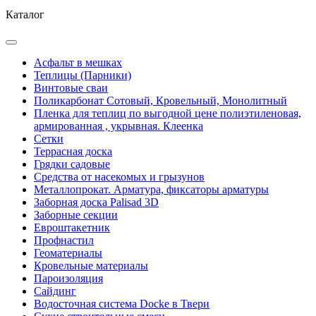
Каталог
Асфальт в мешках
Теплицы (Парники)
Винтовые сваи
Поликарбонат Сотовый, Кровельный, Монолитный
Пленка для теплиц по выгодной цене полиэтиленовая,
армированная , укрывная. Клеенка
Сетки
Террасная доска
Грядки садовые
Средства от насекомых и грызунов
Металлопрокат. Арматура, фиксаторы арматуры
Заборная доска Palisad 3D
Заборные секции
Евроштакетник
Профнастил
Геоматериалы
Кровельные материалы
Пароизоляция
Сайдинг
Водосточная система Docke в Твери