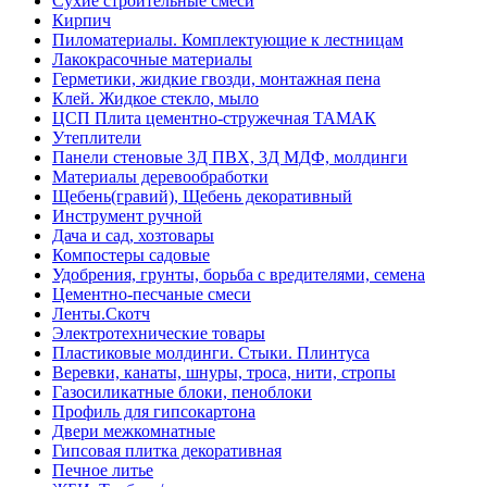
Сухие строительные смеси
Кирпич
Пиломатериалы. Комплектующие к лестницам
Лакокрасочные материалы
Герметики, жидкие гвозди, монтажная пена
Клей. Жидкое стекло, мыло
ЦСП Плита цементно-стружечная ТАМАК
Утеплители
Панели стеновые 3Д ПВХ, 3Д МДФ, молдинги
Материалы деревообработки
Щебень(гравий), Щебень декоративный
Инструмент ручной
Дача и сад, хозтовары
Компостеры садовые
Удобрения, грунты, борьба с вредителями, семена
Цементно-песчаные смеси
Ленты.Скотч
Электротехнические товары
Пластиковые молдинги. Стыки. Плинтуса
Веревки, канаты, шнуры, троса, нити, стропы
Газосиликатные блоки, пеноблоки
Профиль для гипсокартона
Двери межкомнатные
Гипсовая плитка декоративная
Печное литье