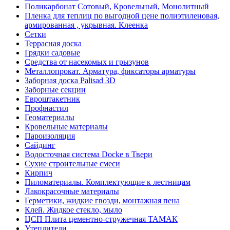
Поликарбонат Сотовый, Кровельный, Монолитный
Пленка для теплиц по выгодной цене полиэтиленовая,
армированная , укрывная. Клеенка
Сетки
Террасная доска
Грядки садовые
Средства от насекомых и грызунов
Металлопрокат. Арматура, фиксаторы арматуры
Заборная доска Palisad 3D
Заборные секции
Евроштакетник
Профнастил
Геоматериалы
Кровельные материалы
Пароизоляция
Сайдинг
Водосточная система Docke в Твери
Сухие строительные смеси
Кирпич
Пиломатериалы. Комплектующие к лестницам
Лакокрасочные материалы
Герметики, жидкие гвозди, монтажная пена
Клей. Жидкое стекло, мыло
ЦСП Плита цементно-стружечная ТАМАК
Утеплители