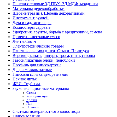
Панели стеновые 3Д ПВХ, 3Д МДФ, молдинги
Материалы деревообработки
Щебень(гравий), Щебень декоративный
Инструмент ручной
Дача и сад, хозтовары
Компостеры садовые
Удобрения, грунты, борьба с вредителями, семена
Цементно-песчаные смеси
Ленты.Скотч
Электротехнические товары
Пластиковые молдинги. Стыки. Плинтуса
Веревки, канаты, шнуры, троса, нити, стропы
Газосиликатные блоки, пеноблоки
Профиль для гипсокартона
Двери межкомнатные
Гипсовая плитка декоративная
Печное литье
ЖБИ. Трубы а/ц
Звукоизоляционные материалы
Стены
Коммуникации
Кровля
Пол
Потолок
Системы поверхностного водоотвода
Гидроизоляция