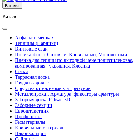
Каталог
Каталог
Асфальт в мешках
Теплицы (Парники)
Винтовые сваи
Поликарбонат Сотовый, Кровельный, Монолитный
Пленка для теплиц по выгодной цене полиэтиленовая,
армированная , укрывная. Клеенка
Сетки
Террасная доска
Грядки садовые
Средства от насекомых и грызунов
Металлопрокат. Арматура, фиксаторы арматуры
Заборная доска Palisad 3D
Заборные секции
Евроштакетник
Профнастил
Геоматериалы
Кровельные материалы
Пароизоляция
Сайдинг