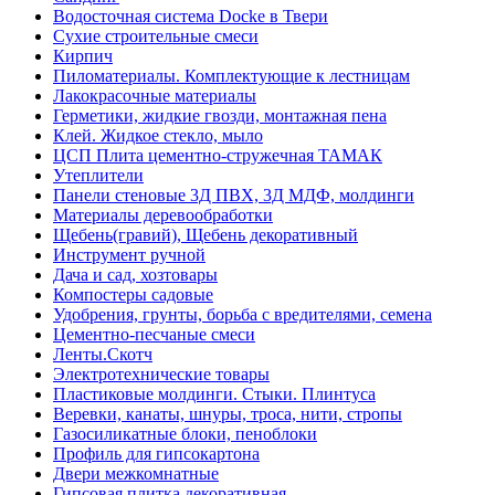
Водосточная система Docke в Твери
Сухие строительные смеси
Кирпич
Пиломатериалы. Комплектующие к лестницам
Лакокрасочные материалы
Герметики, жидкие гвозди, монтажная пена
Клей. Жидкое стекло, мыло
ЦСП Плита цементно-стружечная ТАМАК
Утеплители
Панели стеновые 3Д ПВХ, 3Д МДФ, молдинги
Материалы деревообработки
Щебень(гравий), Щебень декоративный
Инструмент ручной
Дача и сад, хозтовары
Компостеры садовые
Удобрения, грунты, борьба с вредителями, семена
Цементно-песчаные смеси
Ленты.Скотч
Электротехнические товары
Пластиковые молдинги. Стыки. Плинтуса
Веревки, канаты, шнуры, троса, нити, стропы
Газосиликатные блоки, пеноблоки
Профиль для гипсокартона
Двери межкомнатные
Гипсовая плитка декоративная