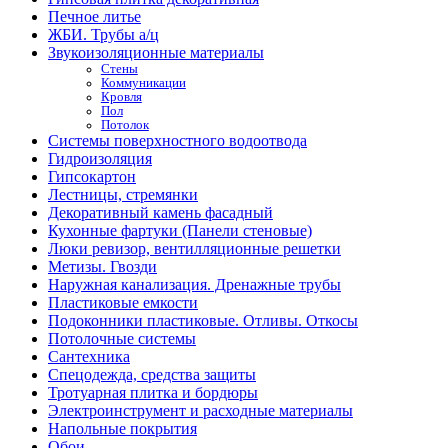
Печное литье
ЖБИ. Трубы а/ц
Звукоизоляционные материалы
Стены
Коммуникации
Кровля
Пол
Потолок
Системы поверхностного водоотвода
Гидроизоляция
Гипсокартон
Лестницы, стремянки
Декоративный камень фасадный
Кухонные фартуки (Панели стеновые)
Люки ревизор, вентилляционные решетки
Метизы. Гвозди
Наружная канализация. Дренажные трубы
Пластиковые емкости
Подоконники пластиковые. Отливы. Откосы
Потолочные системы
Сантехника
Спецодежда, средства защиты
Тротуарная плитка и бордюры
Электроинструмент и расходные материалы
Напольные покрытия
Обои