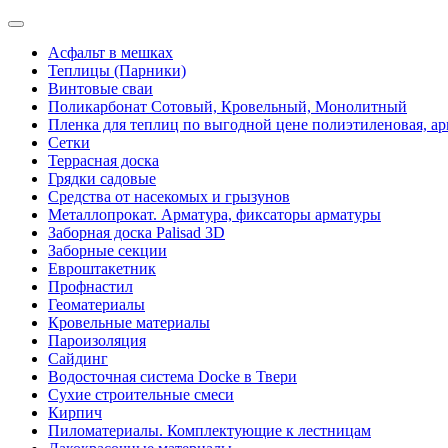
Асфальт в мешках
Теплицы (Парники)
Винтовые сваи
Поликарбонат Сотовый, Кровельный, Монолитный
Пленка для теплиц по выгодной цене полиэтиленовая, ар
Сетки
Террасная доска
Грядки садовые
Средства от насекомых и грызунов
Металлопрокат. Арматура, фиксаторы арматуры
Заборная доска Palisad 3D
Заборные секции
Евроштакетник
Профнастил
Геоматериалы
Кровельные материалы
Пароизоляция
Сайдинг
Водосточная система Docke в Твери
Сухие строительные смеси
Кирпич
Пиломатериалы. Комплектующие к лестницам