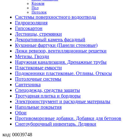
Кровля
Пол
Потолок
Системы поверхностного водоотвода
Гидроизоляция
Гипсокартон
Лестницы, стремянки
Декоративный камень фасадный
Кухонные фартуки (Панели стеновые)
Люки ревизор, вентилляционные решетки
Метизы. Гвозди
Наружная канализация. Дренажные трубы
Пластиковые емкости
Подоконники пластиковые. Отливы. Откосы
Потолочные системы
Сантехника
Спецодежда, средства защиты
Тротуарная плитка и бордюры
Электроинструмент и расходные материалы
Напольные покрытия
Обои
Противоморозные добавки. Добавки для бетонов
Снегоуборочный инвентарь. Ледянки
код:
00039748