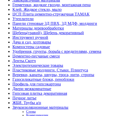
Лакокрасочные материалы
Герметики, жидкие гвозди, монтажная пена
Клей. Жидкое стекло, мыло
ЦСП Плита цементно-стружечная ТАМАК
Утеплители
Панели стеновые 3Д ПВХ, 3Д МДФ, молдинги
Материалы деревообработки
Щебень(гравий), Щебень декоративный
Инструмент ручной
Дача и сад, хозтовары
Компостеры садовые
Удобрения, грунты, борьба с вредителями, семена
Цементно-песчаные смеси
Ленты.Скотч
Электротехнические товары
Пластиковые молдинги. Стыки. Плинтуса
Веревки, канаты, шнуры, троса, нити, стропы
Газосиликатные блоки, пеноблоки
Профиль для гипсокартона
Двери межкомнатные
Гипсовая плитка декоративная
Печное литье
ЖБИ. Трубы а/ц
Звукоизоляционные материалы
Стены
Коммуникации