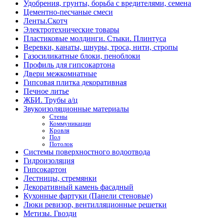
Удобрения, грунты, борьба с вредителями, семена
Цементно-песчаные смеси
Ленты.Скотч
Электротехнические товары
Пластиковые молдинги. Стыки. Плинтуса
Веревки, канаты, шнуры, троса, нити, стропы
Газосиликатные блоки, пеноблоки
Профиль для гипсокартона
Двери межкомнатные
Гипсовая плитка декоративная
Печное литье
ЖБИ. Трубы а/ц
Звукоизоляционные материалы
Стены
Коммуникации
Кровля
Пол
Потолок
Системы поверхностного водоотвода
Гидроизоляция
Гипсокартон
Лестницы, стремянки
Декоративный камень фасадный
Кухонные фартуки (Панели стеновые)
Люки ревизор, вентилляционные решетки
Метизы. Гвозди