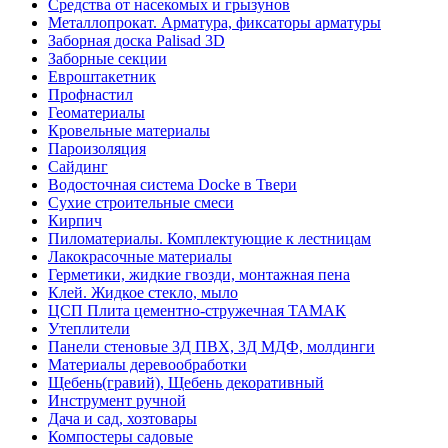
Средства от насекомых и грызунов
Металлопрокат. Арматура, фиксаторы арматуры
Заборная доска Palisad 3D
Заборные секции
Евроштакетник
Профнастил
Геоматериалы
Кровельные материалы
Пароизоляция
Сайдинг
Водосточная система Docke в Твери
Сухие строительные смеси
Кирпич
Пиломатериалы. Комплектующие к лестницам
Лакокрасочные материалы
Герметики, жидкие гвозди, монтажная пена
Клей. Жидкое стекло, мыло
ЦСП Плита цементно-стружечная ТАМАК
Утеплители
Панели стеновые 3Д ПВХ, 3Д МДФ, молдинги
Материалы деревообработки
Щебень(гравий), Щебень декоративный
Инструмент ручной
Дача и сад, хозтовары
Компостеры садовые