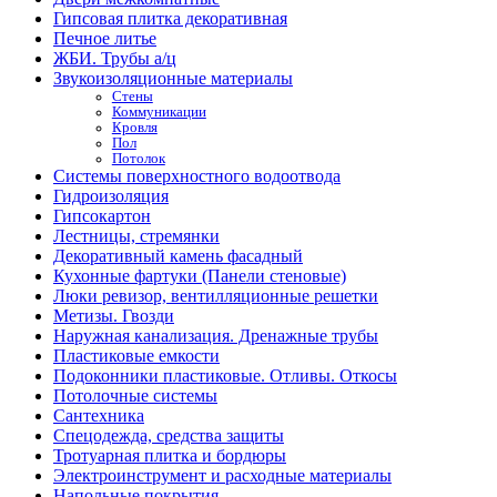
Гипсовая плитка декоративная
Печное литье
ЖБИ. Трубы а/ц
Звукоизоляционные материалы
Стены
Коммуникации
Кровля
Пол
Потолок
Системы поверхностного водоотвода
Гидроизоляция
Гипсокартон
Лестницы, стремянки
Декоративный камень фасадный
Кухонные фартуки (Панели стеновые)
Люки ревизор, вентилляционные решетки
Метизы. Гвозди
Наружная канализация. Дренажные трубы
Пластиковые емкости
Подоконники пластиковые. Отливы. Откосы
Потолочные системы
Сантехника
Спецодежда, средства защиты
Тротуарная плитка и бордюры
Электроинструмент и расходные материалы
Напольные покрытия