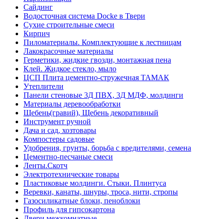
Сайдинг
Водосточная система Docke в Твери
Сухие строительные смеси
Кирпич
Пиломатериалы. Комплектующие к лестницам
Лакокрасочные материалы
Герметики, жидкие гвозди, монтажная пена
Клей. Жидкое стекло, мыло
ЦСП Плита цементно-стружечная ТАМАК
Утеплители
Панели стеновые 3Д ПВХ, 3Д МДФ, молдинги
Материалы деревообработки
Щебень(гравий), Щебень декоративный
Инструмент ручной
Дача и сад, хозтовары
Компостеры садовые
Удобрения, грунты, борьба с вредителями, семена
Цементно-песчаные смеси
Ленты.Скотч
Электротехнические товары
Пластиковые молдинги. Стыки. Плинтуса
Веревки, канаты, шнуры, троса, нити, стропы
Газосиликатные блоки, пеноблоки
Профиль для гипсокартона
Двери межкомнатные