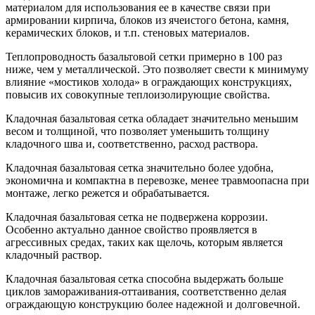
материалом для использования ее в качестве связи при
армировании кирпича, блоков из ячеистого бетона, камня,
керамических бло
к
ов, и т.п. стеновы
х
материалов.
Теплопроводность базальтовой сетки примерно в 100 раз
ниже, чем у металлической. Это позволяет свести к минимуму
влияние «мостиков холода» в ограждающих конструкциях,
повысив их совокупные теплоизолирующие свойства.
Кладочная базальтовая сетка обладает значительно меньшим
весом и толщиной, что позволяет уменьшить толщину
кладочного шва и, соответственно, расход раствора.
Кладочная базальтовая сетка значительно более удобна,
экономична и компактна в перевозке, менее травмоопасна при
монтаже, легко режется и обрабатывается.
Кладочная базальтовая сетка не подвержена коррозии.
Особенно актуально данное свойство проявляется в
агрессивных средах, таких как щелочь, которым является
кладочный раствор.
Кладочная базальтовая сетка способна выдержать больше
циклов замораживания-оттаивания, соответственно делая
ограждающую конструкцию более надежной и долговечной.