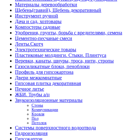
Материалы деревообработки
Щебень(гравий), Щебень декоративный
Инструмент ручной
Дача и сад, хозтовары
Компостеры садовые
Удобрения, грунты, борьба с вредителями, семена
Цементно-песчаные смеси
Ленты.Скотч
Электротехнические товары
Пластиковые молдинги. Стыки. Плинтуса
Веревки, канаты, шнуры, троса, нити, стропы
Газосиликатные блоки, пеноблоки
Профиль для гипсокартона
Двери межкомнатные
Гипсовая плитка декоративная
Печное литье
ЖБИ. Трубы а/ц
Звукоизоляционные материалы
Стены
Коммуникации
Кровля
Пол
Потолок
Системы поверхностного водоотвода
Гидроизоляция
Гипсокартон