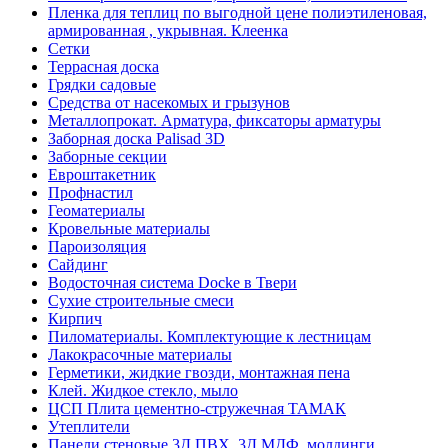
Пленка для теплиц по выгодной цене полиэтиленовая,
армированная , укрывная. Клеенка
Сетки
Террасная доска
Грядки садовые
Средства от насекомых и грызунов
Металлопрокат. Арматура, фиксаторы арматуры
Заборная доска Palisad 3D
Заборные секции
Евроштакетник
Профнастил
Геоматериалы
Кровельные материалы
Пароизоляция
Сайдинг
Водосточная система Docke в Твери
Сухие строительные смеси
Кирпич
Пиломатериалы. Комплектующие к лестницам
Лакокрасочные материалы
Герметики, жидкие гвозди, монтажная пена
Клей. Жидкое стекло, мыло
ЦСП Плита цементно-стружечная ТАМАК
Утеплители
Панели стеновые 3Д ПВХ, 3Д МДФ, молдинги