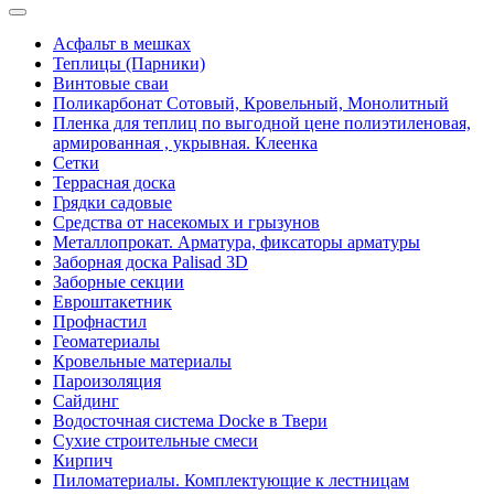
Асфальт в мешках
Теплицы (Парники)
Винтовые сваи
Поликарбонат Сотовый, Кровельный, Монолитный
Пленка для теплиц по выгодной цене полиэтиленовая,
армированная , укрывная. Клеенка
Сетки
Террасная доска
Грядки садовые
Средства от насекомых и грызунов
Металлопрокат. Арматура, фиксаторы арматуры
Заборная доска Palisad 3D
Заборные секции
Евроштакетник
Профнастил
Геоматериалы
Кровельные материалы
Пароизоляция
Сайдинг
Водосточная система Docke в Твери
Сухие строительные смеси
Кирпич
Пиломатериалы. Комплектующие к лестницам