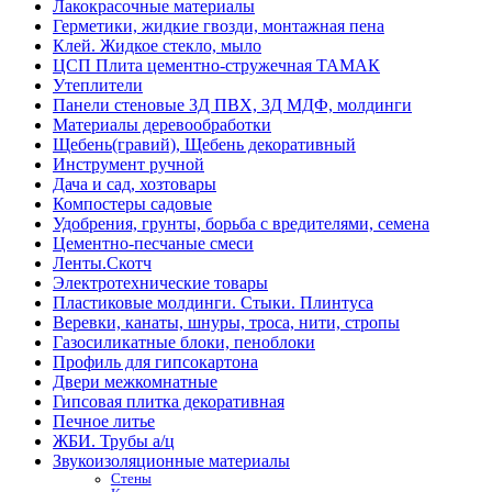
Лакокрасочные материалы
Герметики, жидкие гвозди, монтажная пена
Клей. Жидкое стекло, мыло
ЦСП Плита цементно-стружечная ТАМАК
Утеплители
Панели стеновые 3Д ПВХ, 3Д МДФ, молдинги
Материалы деревообработки
Щебень(гравий), Щебень декоративный
Инструмент ручной
Дача и сад, хозтовары
Компостеры садовые
Удобрения, грунты, борьба с вредителями, семена
Цементно-песчаные смеси
Ленты.Скотч
Электротехнические товары
Пластиковые молдинги. Стыки. Плинтуса
Веревки, канаты, шнуры, троса, нити, стропы
Газосиликатные блоки, пеноблоки
Профиль для гипсокартона
Двери межкомнатные
Гипсовая плитка декоративная
Печное литье
ЖБИ. Трубы а/ц
Звукоизоляционные материалы
Стены