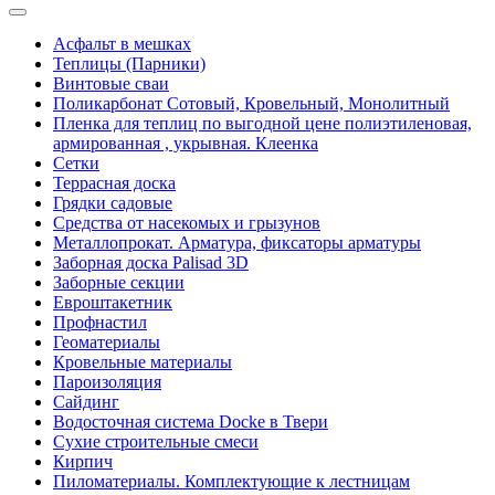
Асфальт в мешках
Теплицы (Парники)
Винтовые сваи
Поликарбонат Сотовый, Кровельный, Монолитный
Пленка для теплиц по выгодной цене полиэтиленовая,
армированная , укрывная. Клеенка
Сетки
Террасная доска
Грядки садовые
Средства от насекомых и грызунов
Металлопрокат. Арматура, фиксаторы арматуры
Заборная доска Palisad 3D
Заборные секции
Евроштакетник
Профнастил
Геоматериалы
Кровельные материалы
Пароизоляция
Сайдинг
Водосточная система Docke в Твери
Сухие строительные смеси
Кирпич
Пиломатериалы. Комплектующие к лестницам