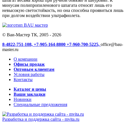
шпагат весьма хорош при ручной обвязке и шнуровке. К
минусам полипропиленового шпагата относят лишь его
невысокую светостойкость, но она способна проявиться лишь
при долгом воздействии ультрафиолета.
© Ваи-Мастер ТК, 2005 - 2026
8-4822-751-108,
+7-905-164-8800
+7-960-700-5225,
office@bau-
master.ru
О компании
Офисы продаж
Оптовым клиентам
Условия работы
Контакты
Каталог и цены
Ваши закладки
Новинки
Специальные предложения
Разработка и поддержка сайта -
mvita.ru