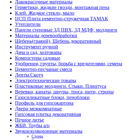
Лакокрасочные материалы
Герметики, жидкие гвозди, монтажная пена
Клей. Жидкое стекло, мыло
ЦСП Плита цементно-стружечная ТАМАК
Утеплители
Панели стеновые 3Д ПВХ, 3Д МДФ, молдинги
Материалы деревообработки
Щебень(гравий), Щебень декоративный
Инструмент ручной
Дача и сад, хозтовары
Компостеры садовые
Удобрения, грунты, борьба с вредителями, семена
Цементно-песчаные смеси
Ленты.Скотч
Электротехнические товары
Пластиковые молдинги. Стыки. Плинтуса
Веревки, канаты, шнуры, троса, нити, стропы
Газосиликатные блоки, пеноблоки
Профиль для гипсокартона
Двери межкомнатные
Гипсовая плитка декоративная
Печное литье
ЖБИ. Трубы а/ц
Звукоизоляционные материалы
Стены