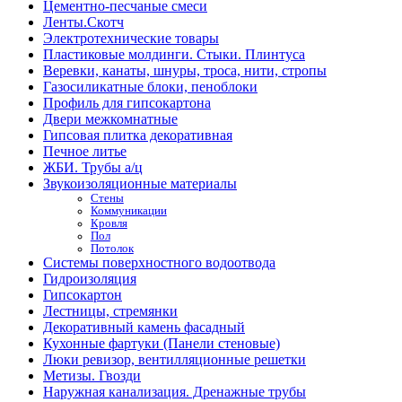
Цементно-песчаные смеси
Ленты.Скотч
Электротехнические товары
Пластиковые молдинги. Стыки. Плинтуса
Веревки, канаты, шнуры, троса, нити, стропы
Газосиликатные блоки, пеноблоки
Профиль для гипсокартона
Двери межкомнатные
Гипсовая плитка декоративная
Печное литье
ЖБИ. Трубы а/ц
Звукоизоляционные материалы
Стены
Коммуникации
Кровля
Пол
Потолок
Системы поверхностного водоотвода
Гидроизоляция
Гипсокартон
Лестницы, стремянки
Декоративный камень фасадный
Кухонные фартуки (Панели стеновые)
Люки ревизор, вентилляционные решетки
Метизы. Гвозди
Наружная канализация. Дренажные трубы