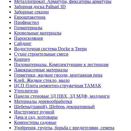
Металлопрокат. Арматура, фиксаторы арматуры
Заборная доска Palisad 3D
Заборные секции
Евроштакетник
Профнастил
Геоматериалы
Кровельные материалы
Пароизоляция
Сайдинг
Водосточная система Docke в Твери
Сухие строительные смеси
Кирпич
Пиломатериалы. Комплектующие к лестницам
Лакокрасочные материалы
Герметики, жидкие гвозди, монтажная пена
Клей. Жидкое стекло, мыло
ЦСП Плита цементно-стружечная ТАМАК
Утеплители
Панели стеновые 3Д ПВХ, 3Д МДФ, молдинги
Материалы деревообработки
Щебень(гравий), Щебень декоративный
Инструмент ручной
Дача и сад, хозтовары
Компостеры садовые
Удобрения, грунты, борьба с вредителями, семена