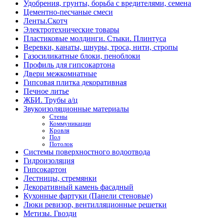
Удобрения, грунты, борьба с вредителями, семена
Цементно-песчаные смеси
Ленты.Скотч
Электротехнические товары
Пластиковые молдинги. Стыки. Плинтуса
Веревки, канаты, шнуры, троса, нити, стропы
Газосиликатные блоки, пеноблоки
Профиль для гипсокартона
Двери межкомнатные
Гипсовая плитка декоративная
Печное литье
ЖБИ. Трубы а/ц
Звукоизоляционные материалы
Стены
Коммуникации
Кровля
Пол
Потолок
Системы поверхностного водоотвода
Гидроизоляция
Гипсокартон
Лестницы, стремянки
Декоративный камень фасадный
Кухонные фартуки (Панели стеновые)
Люки ревизор, вентилляционные решетки
Метизы. Гвозди