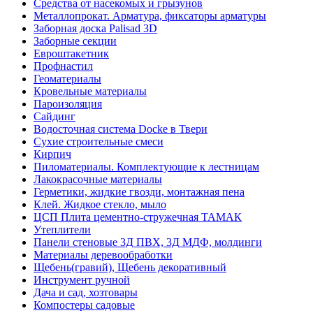
Средства от насекомых и грызунов
Металлопрокат. Арматура, фиксаторы арматуры
Заборная доска Palisad 3D
Заборные секции
Евроштакетник
Профнастил
Геоматериалы
Кровельные материалы
Пароизоляция
Сайдинг
Водосточная система Docke в Твери
Сухие строительные смеси
Кирпич
Пиломатериалы. Комплектующие к лестницам
Лакокрасочные материалы
Герметики, жидкие гвозди, монтажная пена
Клей. Жидкое стекло, мыло
ЦСП Плита цементно-стружечная ТАМАК
Утеплители
Панели стеновые 3Д ПВХ, 3Д МДФ, молдинги
Материалы деревообработки
Щебень(гравий), Щебень декоративный
Инструмент ручной
Дача и сад, хозтовары
Компостеры садовые