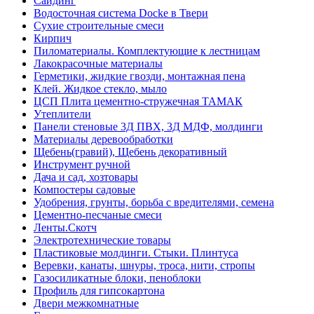
Сайдинг
Водосточная система Docke в Твери
Сухие строительные смеси
Кирпич
Пиломатериалы. Комплектующие к лестницам
Лакокрасочные материалы
Герметики, жидкие гвозди, монтажная пена
Клей. Жидкое стекло, мыло
ЦСП Плита цементно-стружечная ТАМАК
Утеплители
Панели стеновые 3Д ПВХ, 3Д МДФ, молдинги
Материалы деревообработки
Щебень(гравий), Щебень декоративный
Инструмент ручной
Дача и сад, хозтовары
Компостеры садовые
Удобрения, грунты, борьба с вредителями, семена
Цементно-песчаные смеси
Ленты.Скотч
Электротехнические товары
Пластиковые молдинги. Стыки. Плинтуса
Веревки, канаты, шнуры, троса, нити, стропы
Газосиликатные блоки, пеноблоки
Профиль для гипсокартона
Двери межкомнатные