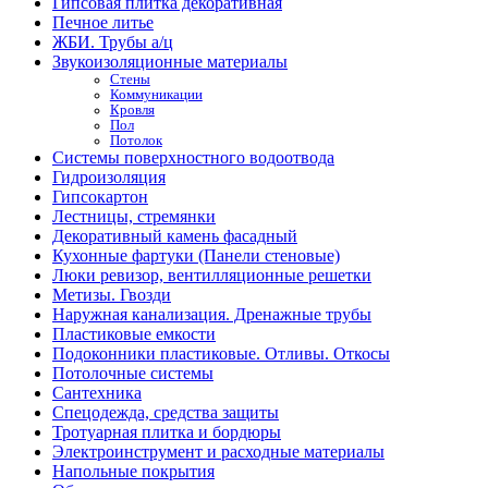
Гипсовая плитка декоративная
Печное литье
ЖБИ. Трубы а/ц
Звукоизоляционные материалы
Стены
Коммуникации
Кровля
Пол
Потолок
Системы поверхностного водоотвода
Гидроизоляция
Гипсокартон
Лестницы, стремянки
Декоративный камень фасадный
Кухонные фартуки (Панели стеновые)
Люки ревизор, вентилляционные решетки
Метизы. Гвозди
Наружная канализация. Дренажные трубы
Пластиковые емкости
Подоконники пластиковые. Отливы. Откосы
Потолочные системы
Сантехника
Спецодежда, средства защиты
Тротуарная плитка и бордюры
Электроинструмент и расходные материалы
Напольные покрытия