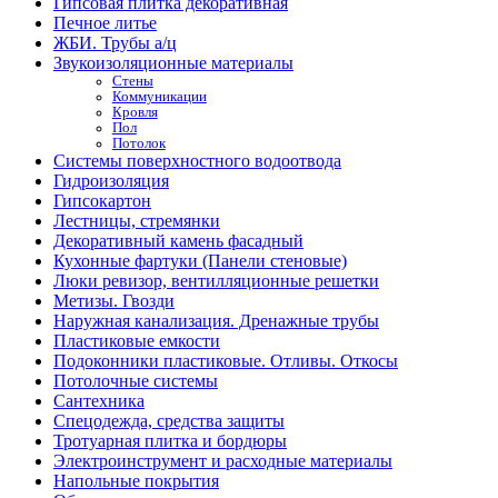
Гипсовая плитка декоративная
Печное литье
ЖБИ. Трубы а/ц
Звукоизоляционные материалы
Стены
Коммуникации
Кровля
Пол
Потолок
Системы поверхностного водоотвода
Гидроизоляция
Гипсокартон
Лестницы, стремянки
Декоративный камень фасадный
Кухонные фартуки (Панели стеновые)
Люки ревизор, вентилляционные решетки
Метизы. Гвозди
Наружная канализация. Дренажные трубы
Пластиковые емкости
Подоконники пластиковые. Отливы. Откосы
Потолочные системы
Сантехника
Спецодежда, средства защиты
Тротуарная плитка и бордюры
Электроинструмент и расходные материалы
Напольные покрытия