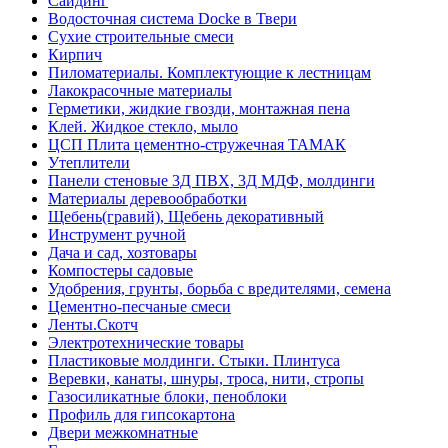
Сайдинг
Водосточная система Docke в Твери
Сухие строительные смеси
Кирпич
Пиломатериалы. Комплектующие к лестницам
Лакокрасочные материалы
Герметики, жидкие гвозди, монтажная пена
Клей. Жидкое стекло, мыло
ЦСП Плита цементно-стружечная ТАМАК
Утеплители
Панели стеновые 3Д ПВХ, 3Д МДФ, молдинги
Материалы деревообработки
Щебень(гравий), Щебень декоративный
Инструмент ручной
Дача и сад, хозтовары
Компостеры садовые
Удобрения, грунты, борьба с вредителями, семена
Цементно-песчаные смеси
Ленты.Скотч
Электротехнические товары
Пластиковые молдинги. Стыки. Плинтуса
Веревки, канаты, шнуры, троса, нити, стропы
Газосиликатные блоки, пеноблоки
Профиль для гипсокартона
Двери межкомнатные