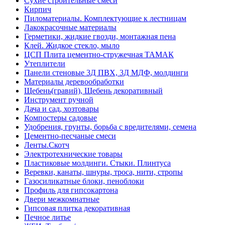
Сухие строительные смеси
Кирпич
Пиломатериалы. Комплектующие к лестницам
Лакокрасочные материалы
Герметики, жидкие гвозди, монтажная пена
Клей. Жидкое стекло, мыло
ЦСП Плита цементно-стружечная ТАМАК
Утеплители
Панели стеновые 3Д ПВХ, 3Д МДФ, молдинги
Материалы деревообработки
Щебень(гравий), Щебень декоративный
Инструмент ручной
Дача и сад, хозтовары
Компостеры садовые
Удобрения, грунты, борьба с вредителями, семена
Цементно-песчаные смеси
Ленты.Скотч
Электротехнические товары
Пластиковые молдинги. Стыки. Плинтуса
Веревки, канаты, шнуры, троса, нити, стропы
Газосиликатные блоки, пеноблоки
Профиль для гипсокартона
Двери межкомнатные
Гипсовая плитка декоративная
Печное литье