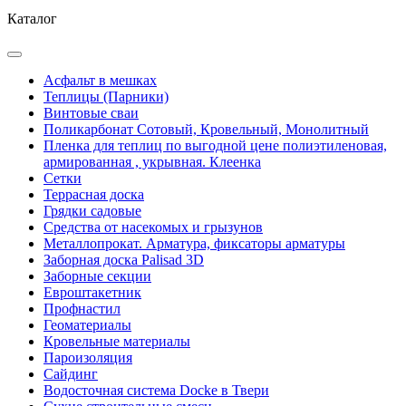
Каталог
Асфальт в мешках
Теплицы (Парники)
Винтовые сваи
Поликарбонат Сотовый, Кровельный, Монолитный
Пленка для теплиц по выгодной цене полиэтиленовая,
армированная , укрывная. Клеенка
Сетки
Террасная доска
Грядки садовые
Средства от насекомых и грызунов
Металлопрокат. Арматура, фиксаторы арматуры
Заборная доска Palisad 3D
Заборные секции
Евроштакетник
Профнастил
Геоматериалы
Кровельные материалы
Пароизоляция
Сайдинг
Водосточная система Docke в Твери