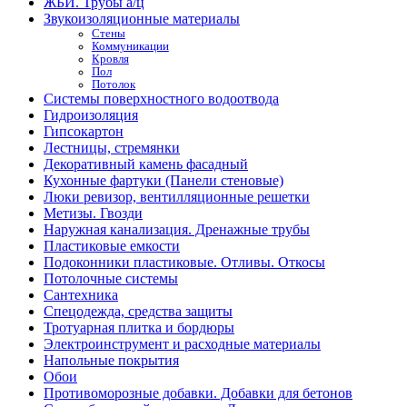
ЖБИ. Трубы а/ц
Звукоизоляционные материалы
Стены
Коммуникации
Кровля
Пол
Потолок
Системы поверхностного водоотвода
Гидроизоляция
Гипсокартон
Лестницы, стремянки
Декоративный камень фасадный
Кухонные фартуки (Панели стеновые)
Люки ревизор, вентилляционные решетки
Метизы. Гвозди
Наружная канализация. Дренажные трубы
Пластиковые емкости
Подоконники пластиковые. Отливы. Откосы
Потолочные системы
Сантехника
Спецодежда, средства защиты
Тротуарная плитка и бордюры
Электроинструмент и расходные материалы
Напольные покрытия
Обои
Противоморозные добавки. Добавки для бетонов