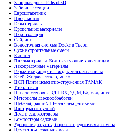
Заборная доска Palisad 3D
Заборные секции
Евроштакетник
Профнастил
Геоматериалы
Кровельные материалы
Пароизоляция
Сайдинг
Водосточная система Docke в Твери
Сухие строительные смеси
Кирпич
Пиломатериалы. Комплектующие к лестницам
Лакокрасочные материалы
Герметики, жидкие гвозди, монтажная пена
Клей. Жидкое стекло, мыло
ЦСП Плита цементно-стружечная ТАМАК
Утеплители
Панели стеновые 3Д ПВХ, 3Д МДФ, молдинги
Материалы деревообработки
Щебень(гравий), Щебень декоративный
Инструмент ручной
Дача и сад, хозтовары
Компостеры садовые
Удобрения, грунты, борьба с вредителями, семена
Цементно-песчаные смеси