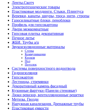
Ленты.Скотч
Электротехнические товары
Пластиковые молдинги. Стыки. Плинтуса
Веревки, канаты, шнуры, троса, нити, стропы
Газосиликатные блоки, пеноблоки
Профиль для гипсокартона
Двери межкомнатные
Гипсовая плитка декоративная
Печное литье
ЖБИ. Трубы а/ц
Звукоизоляционные материалы
Стены
Коммуникации
Кровля
Пол
Потолок
Системы поверхностного водоотвода
Гидроизоляция
Гипсокартон
Лестницы, стремянки
Декоративный камень фасадный
Кухонные фартуки (Панели стеновые)
Люки ревизор, вентилляционные решетки
Метизы. Гвозди
Наружная канализация. Дренажные трубы
Пластиковые емкости