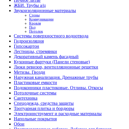
Печное литье
ЖБИ. Трубы а/ц
Звукоизоляционные материалы
Стены
Коммуникации
Кровля
Пол
Потолок
Системы поверхностного водоотвода
Гидроизоляция
Гипсокартон
Лестницы, стремянки
Декоративный камень фасадный
Кухонные фартуки (Панели стеновые)
Люки ревизор, вентилляционные решетки
Метизы. Гвозди
Наружная канализация. Дренажные трубы
Пластиковые емкости
Подоконники пластиковые. Отливы. Откосы
Потолочные системы
Сантехника
Спецодежда, средства защиты
Тротуарная плитка и бордюры
Электроинструмент и расходные материалы
Напольные покрытия
Обои