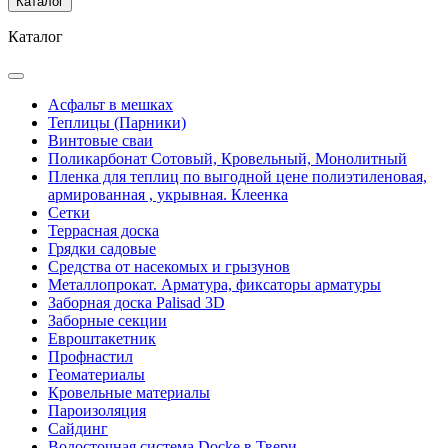
Каталог
Каталог
Асфальт в мешках
Теплицы (Парники)
Винтовые сваи
Поликарбонат Сотовый, Кровельный, Монолитный
Пленка для теплиц по выгодной цене полиэтиленовая,
армированная , укрывная. Клеенка
Сетки
Террасная доска
Грядки садовые
Средства от насекомых и грызунов
Металлопрокат. Арматура, фиксаторы арматуры
Заборная доска Palisad 3D
Заборные секции
Евроштакетник
Профнастил
Геоматериалы
Кровельные материалы
Пароизоляция
Сайдинг
Водосточная система Docke в Твери