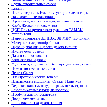
Сухие строительные смеси
Кирпич
Пиломатериалы. Комплектующие к лестницам
Лакокрасочные материалы
Герметики, жидкие гвозди, монтажная пена
Клей. Жидкое стекло, мыло
ЦСП Плита цементно-стружечная ТАМАК
Утеплители
Панели стеновые 3Д ПВХ, 3Д МДФ, молдинги
Материалы деревообработки
Щебень(гравий), Щебень декоративный
Инструмент ручной
Дача и сад, хозтовары
Компостеры садовые
Удобрения, грунты, борьба с вредителями, семена
Цементно-песчаные смеси
Ленты.Скотч
Электротехнические товары
Пластиковые молдинги. Стыки. Плинтуса
Веревки, канаты, шнуры, троса, нити, стропы
Газосиликатные блоки, пеноблоки
Профиль для гипсокартона
Двери межкомнатные
Гипсовая плитка декоративная