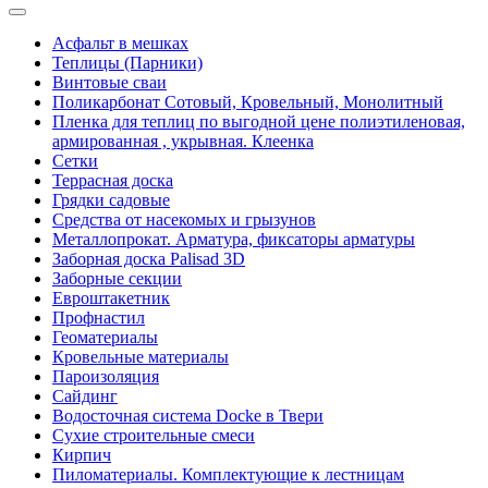
Асфальт в мешках
Теплицы (Парники)
Винтовые сваи
Поликарбонат Сотовый, Кровельный, Монолитный
Пленка для теплиц по выгодной цене полиэтиленовая,
армированная , укрывная. Клеенка
Сетки
Террасная доска
Грядки садовые
Средства от насекомых и грызунов
Металлопрокат. Арматура, фиксаторы арматуры
Заборная доска Palisad 3D
Заборные секции
Евроштакетник
Профнастил
Геоматериалы
Кровельные материалы
Пароизоляция
Сайдинг
Водосточная система Docke в Твери
Сухие строительные смеси
Кирпич
Пиломатериалы. Комплектующие к лестницам