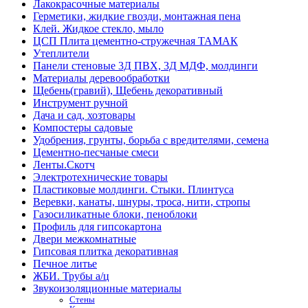
Лакокрасочные материалы
Герметики, жидкие гвозди, монтажная пена
Клей. Жидкое стекло, мыло
ЦСП Плита цементно-стружечная ТАМАК
Утеплители
Панели стеновые 3Д ПВХ, 3Д МДФ, молдинги
Материалы деревообработки
Щебень(гравий), Щебень декоративный
Инструмент ручной
Дача и сад, хозтовары
Компостеры садовые
Удобрения, грунты, борьба с вредителями, семена
Цементно-песчаные смеси
Ленты.Скотч
Электротехнические товары
Пластиковые молдинги. Стыки. Плинтуса
Веревки, канаты, шнуры, троса, нити, стропы
Газосиликатные блоки, пеноблоки
Профиль для гипсокартона
Двери межкомнатные
Гипсовая плитка декоративная
Печное литье
ЖБИ. Трубы а/ц
Звукоизоляционные материалы
Стены