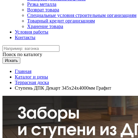
Резка металла
Возврат товара
Специальные условия строительным организациям
Товарный кредит организациям
Хранение товара
Условия работы
Контакты
Поиск по каталогу
Искать
Главная
Каталог и цены
Террасная доска
Ступень ДПК Декарт 345х24х4000мм Графит