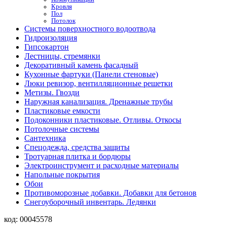
Кровля
Пол
Потолок
Системы поверхностного водоотвода
Гидроизоляция
Гипсокартон
Лестницы, стремянки
Декоративный камень фасадный
Кухонные фартуки (Панели стеновые)
Люки ревизор, вентилляционные решетки
Метизы. Гвозди
Наружная канализация. Дренажные трубы
Пластиковые емкости
Подоконники пластиковые. Отливы. Откосы
Потолочные системы
Сантехника
Спецодежда, средства защиты
Тротуарная плитка и бордюры
Электроинструмент и расходные материалы
Напольные покрытия
Обои
Противоморозные добавки. Добавки для бетонов
Снегоуборочный инвентарь. Ледянки
код:
00045578