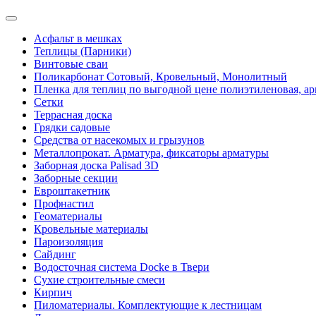
Асфальт в мешках
Теплицы (Парники)
Винтовые сваи
Поликарбонат Сотовый, Кровельный, Монолитный
Пленка для теплиц по выгодной цене полиэтиленовая, ар
Сетки
Террасная доска
Грядки садовые
Средства от насекомых и грызунов
Металлопрокат. Арматура, фиксаторы арматуры
Заборная доска Palisad 3D
Заборные секции
Евроштакетник
Профнастил
Геоматериалы
Кровельные материалы
Пароизоляция
Сайдинг
Водосточная система Docke в Твери
Сухие строительные смеси
Кирпич
Пиломатериалы. Комплектующие к лестницам