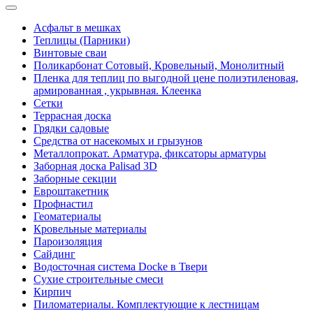
Асфальт в мешках
Теплицы (Парники)
Винтовые сваи
Поликарбонат Сотовый, Кровельный, Монолитный
Пленка для теплиц по выгодной цене полиэтиленовая,
армированная , укрывная. Клеенка
Сетки
Террасная доска
Грядки садовые
Средства от насекомых и грызунов
Металлопрокат. Арматура, фиксаторы арматуры
Заборная доска Palisad 3D
Заборные секции
Евроштакетник
Профнастил
Геоматериалы
Кровельные материалы
Пароизоляция
Сайдинг
Водосточная система Docke в Твери
Сухие строительные смеси
Кирпич
Пиломатериалы. Комплектующие к лестницам