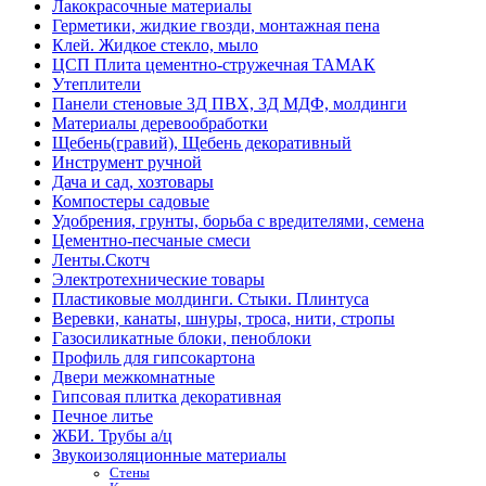
Лакокрасочные материалы
Герметики, жидкие гвозди, монтажная пена
Клей. Жидкое стекло, мыло
ЦСП Плита цементно-стружечная ТАМАК
Утеплители
Панели стеновые 3Д ПВХ, 3Д МДФ, молдинги
Материалы деревообработки
Щебень(гравий), Щебень декоративный
Инструмент ручной
Дача и сад, хозтовары
Компостеры садовые
Удобрения, грунты, борьба с вредителями, семена
Цементно-песчаные смеси
Ленты.Скотч
Электротехнические товары
Пластиковые молдинги. Стыки. Плинтуса
Веревки, канаты, шнуры, троса, нити, стропы
Газосиликатные блоки, пеноблоки
Профиль для гипсокартона
Двери межкомнатные
Гипсовая плитка декоративная
Печное литье
ЖБИ. Трубы а/ц
Звукоизоляционные материалы
Стены