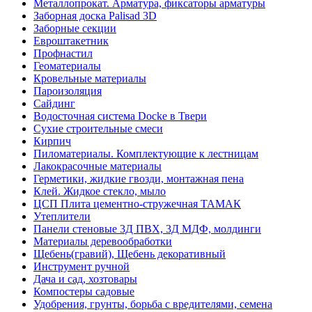
Металлопрокат. Арматура, фиксаторы арматуры
Заборная доска Palisad 3D
Заборные секции
Евроштакетник
Профнастил
Геоматериалы
Кровельные материалы
Пароизоляция
Сайдинг
Водосточная система Docke в Твери
Сухие строительные смеси
Кирпич
Пиломатериалы. Комплектующие к лестницам
Лакокрасочные материалы
Герметики, жидкие гвозди, монтажная пена
Клей. Жидкое стекло, мыло
ЦСП Плита цементно-стружечная ТАМАК
Утеплители
Панели стеновые 3Д ПВХ, 3Д МДФ, молдинги
Материалы деревообработки
Щебень(гравий), Щебень декоративный
Инструмент ручной
Дача и сад, хозтовары
Компостеры садовые
Удобрения, грунты, борьба с вредителями, семена