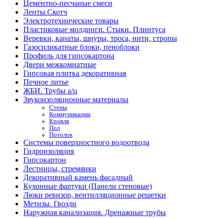
Цементно-песчаные смеси
Ленты.Скотч
Электротехнические товары
Пластиковые молдинги. Стыки. Плинтуса
Веревки, канаты, шнуры, троса, нити, стропы
Газосиликатные блоки, пеноблоки
Профиль для гипсокартона
Двери межкомнатные
Гипсовая плитка декоративная
Печное литье
ЖБИ. Трубы а/ц
Звукоизоляционные материалы
Стены
Коммуникации
Кровля
Пол
Потолок
Системы поверхностного водоотвода
Гидроизоляция
Гипсокартон
Лестницы, стремянки
Декоративный камень фасадный
Кухонные фартуки (Панели стеновые)
Люки ревизор, вентилляционные решетки
Метизы. Гвозди
Наружная канализация. Дренажные трубы