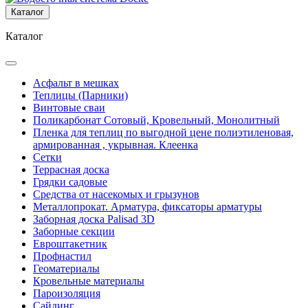
Каталог
Каталог
Асфальт в мешках
Теплицы (Парники)
Винтовые сваи
Поликарбонат Сотовый, Кровельный, Монолитный
Пленка для теплиц по выгодной цене полиэтиленовая,
армированная , укрывная. Клеенка
Сетки
Террасная доска
Грядки садовые
Средства от насекомых и грызунов
Металлопрокат. Арматура, фиксаторы арматуры
Заборная доска Palisad 3D
Заборные секции
Евроштакетник
Профнастил
Геоматериалы
Кровельные материалы
Пароизоляция
Сайдинг