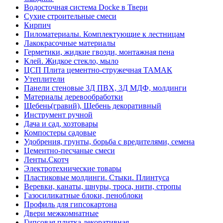
Водосточная система Docke в Твери
Сухие строительные смеси
Кирпич
Пиломатериалы. Комплектующие к лестницам
Лакокрасочные материалы
Герметики, жидкие гвозди, монтажная пена
Клей. Жидкое стекло, мыло
ЦСП Плита цементно-стружечная ТАМАК
Утеплители
Панели стеновые 3Д ПВХ, 3Д МДФ, молдинги
Материалы деревообработки
Щебень(гравий), Щебень декоративный
Инструмент ручной
Дача и сад, хозтовары
Компостеры садовые
Удобрения, грунты, борьба с вредителями, семена
Цементно-песчаные смеси
Ленты.Скотч
Электротехнические товары
Пластиковые молдинги. Стыки. Плинтуса
Веревки, канаты, шнуры, троса, нити, стропы
Газосиликатные блоки, пеноблоки
Профиль для гипсокартона
Двери межкомнатные
Гипсовая плитка декоративная