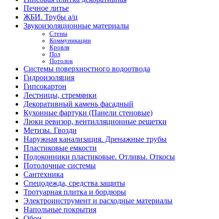
Печное литье
ЖБИ. Трубы а/ц
Звукоизоляционные материалы
Стены
Коммуникации
Кровля
Пол
Потолок
Системы поверхностного водоотвода
Гидроизоляция
Гипсокартон
Лестницы, стремянки
Декоративный камень фасадный
Кухонные фартуки (Панели стеновые)
Люки ревизор, вентилляционные решетки
Метизы. Гвозди
Наружная канализация. Дренажные трубы
Пластиковые емкости
Подоконники пластиковые. Отливы. Откосы
Потолочные системы
Сантехника
Спецодежда, средства защиты
Тротуарная плитка и бордюры
Электроинструмент и расходные материалы
Напольные покрытия
Обои